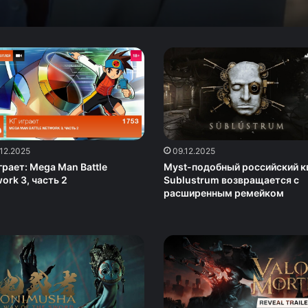
.12.2025
09.12.2025
гpaeт: Mega Man Battle
Myst-подобный российский к
ork 3, часть 2
Sublustrum возвращается с
расширенным ремейком