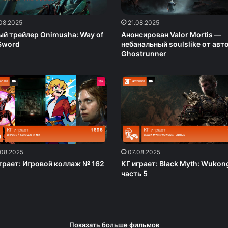
.08.2025
21.08.2025
ый трейлер Onimusha: Way of
Анонсирован Valor Mortis —
 Sword
небанальный soulslike от авт
Ghostrunner
.08.2025
07.08.2025
грает: Игровой коллаж № 162
КГ играет: Black Myth: Wukon
часть 5
Показать больше фильмов