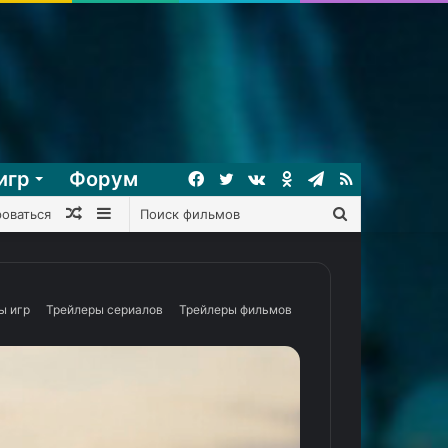
игр
Форум
Facebook
Twitter
vk.com
Одноклассники
Telegram
RSS
Случайный
Sidebar
Поиск
роваться
фильм
фильмов
ы игр
Трейлеры сериалов
Трейлеры фильмов