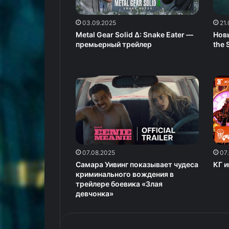
03.09.2025
21
Metal Gear Solid Δ: Snake Eater —
Нов
премьерный трейлер
the
07.08.2025
07
Самара Уивинг показывает чудеса
КГ и
криминального вождения в
трейлере боевика «Злая
девчонка»