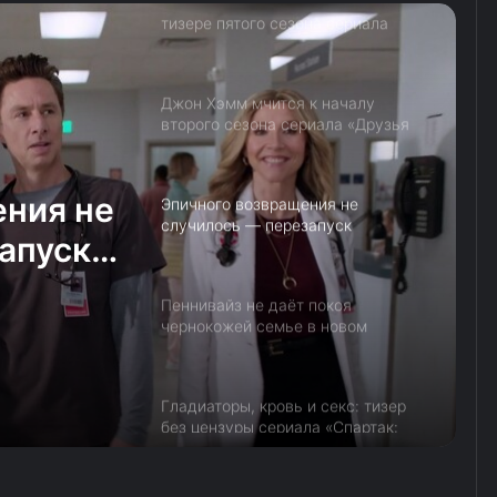
Джон Хэмм мчится к началу
второго сезона сериала «Друзья
и соседи» (видео)
Эпичного возвращения не
случилось — перезапуск
«Клиники» обзавёлся первым
тизером
 покоя
Пеннивайз не даёт покоя
чернокожей семье в новом
 в
тизере сериала «Оно: Добро
пожаловать в Дерри»
ала
Гладиаторы, кровь и секс: тизер
ловать
без цензуры сериала «Спартак:
Дом Ашура»
Секретная организация
отслеживает сверхъестественное
в тизере сериала «Таламаска:
Тайный орден»