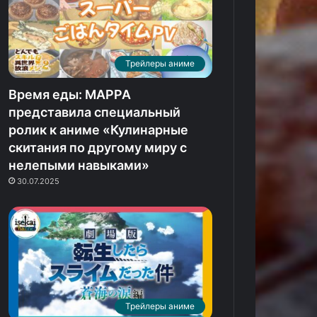
Трейлеры игр
Трейлеры иг
Трейлеры аниме
Время еды: MAPPA
.08.2025
07.08.2025
представила специальный
Г играет: Игровой коллаж №
КГ играе
ролик к аниме «Кулинарные
62
часть 5
скитания по другому миру с
нелепыми навыками»
30.07.2025
Трейлеры игр
Трейлеры аниме