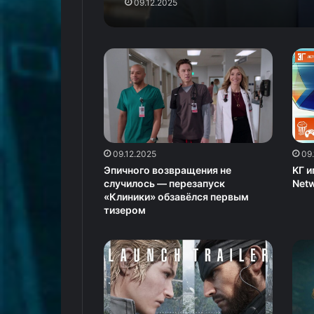
09.12.2025
09.12.2025
09
Эпичного возвращения не
KГ и
случилось — перезапуск
Netw
«Клиники» обзавёлся первым
тизером