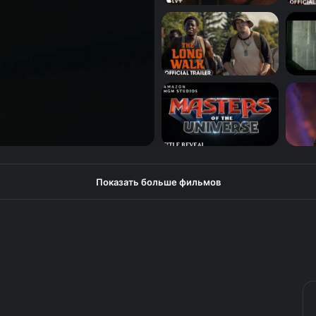
В трейлере второго сезона
«Миротворца» Джон Сина уходит
в лучший мир
Фантастический сериал
«Плурибус» от создателя «Во все
тяжкие» выходит в ноябре на
AppleTV+ (видео)
Показать больше фильмов
От создателей «Легенды о Vox
Machina»: тизер фэнтези
«Могучая девятка»
Финальная битва добра со злом в
тизере пятого сезона сериала
«Очень странные дела»