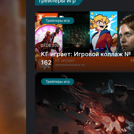
Трейлеры игр
Трейлеры игр
09.12.2025
Myst-подобный российский
 Wukong,
квест Sublustrum возвращаетс
с расширенным ремейком
Трейлеры игр