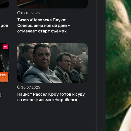
07.08.2025
Тизер «Человека Паука:
оров
Совершенно новый день»
отмечает старт съёмок
30.07.2025
g,
Нацист Рассел Кроу готов к суду
в тизере фильма «Нюрнберг»