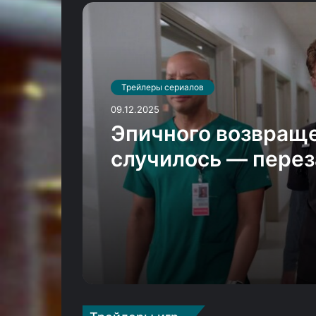
Трейлеры сериалов
30.07.2025
Пеннивайз не даёт
чернокожей семье
новом тизере сери
«Оно: Добро пожа
в Дерри»