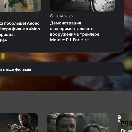
18.04.2025
Демонстрация
а побольше! Анонс
экспериментального
ейлера фильма «Мир
вооружения в трейлере
ериода:
Mouse: P.I. For Hire
ие»
ать еще фильмы
Нацист
Пеннивайз
Рассел
не
30.07.2025
Кроу
даёт
Пеннивайз 