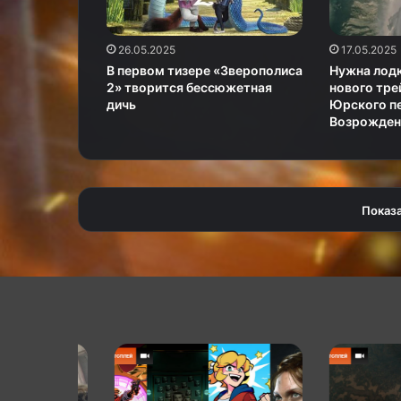
26.05.2025
17.05.2025
В первом тизере «Зверополиса
Нужна лодк
2» творится бессюжетная
нового тр
дичь
Юрского п
Возрожден
Показ
КГ
КГ
играет:
играет:
Игровой
Black