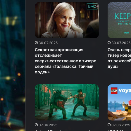
30.07.2025
30.07.2025
Секретная организация
Очень непр
отслеживает
тизер ново
сверхъестественное в тизере
от режисс
сериала «Таламаска: Тайный
душ»
орден»
07.06.2025
07.06.2025