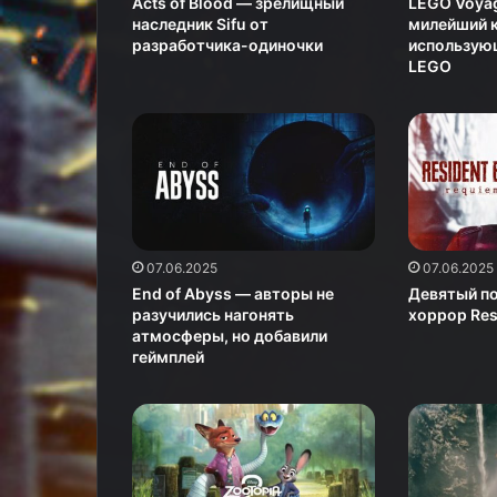
Acts of Blood — зрелищный
LEGO Voya
наследник Sifu от
милейший к
разработчика-одиночки
использую
LEGO
07.06.2025
07.06.2025
End of Abyss — авторы не
Девятый п
разучились нагонять
хоррор Res
атмосферы, но добавили
геймплей