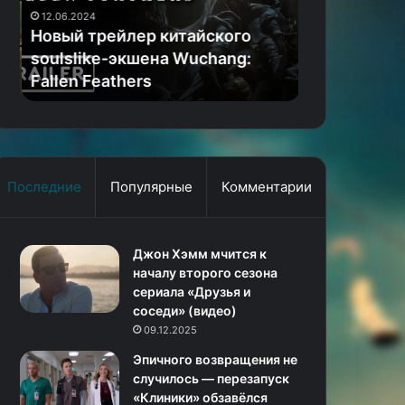
Wuchang:
одинокого
«Легенда о 
12.06.2024
Fallen
волка»
Новый трейлер китайского
Путь одино
Feathers
—
а
soulslike-экшена Wuchang:
трейлер но
трейлер
Fallen Feathers
Netflix
нового
аниме
от
Netflix
Последние
Популярные
Комментарии
Джон Хэмм мчится к
началу второго сезона
сериала «Друзья и
соседи» (видео)
09.12.2025
Эпичного возвращения не
случилось — перезапуск
«Клиники» обзавёлся