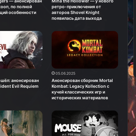
gers — анонсирован
Mina the Hollower — у нового
ооп, по полной
ретро-приключения от
щий особенности
авторов Shovel Knight
появилась дата выхода
05.06.2025
ошёл: анонсирован
Анонсирован сборник Mortal
ident Evil Requiem
Kombat: Legacy Kollection с
кучей классических игр и
исторических материалов