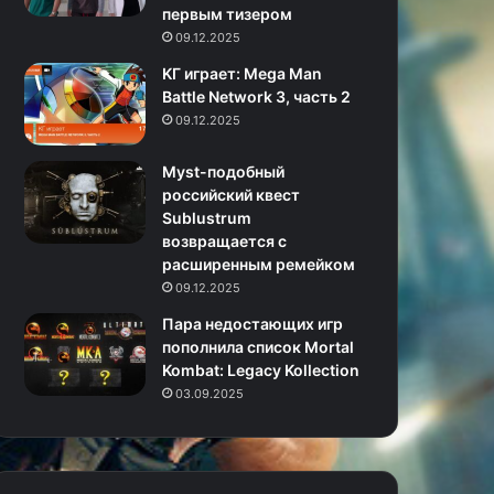
первым тизером
09.12.2025
KГ игpaeт: Mega Man
Battle Network 3, часть 2
09.12.2025
Myst-подобный
российский квест
Sublustrum
возвращается с
расширенным ремейком
09.12.2025
Пара недостающих игр
пополнила список Mortal
Kombat: Legacy Kollection
03.09.2025