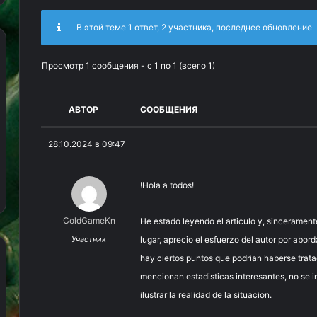
В этой теме 1 ответ, 2 участника, последнее обновление
Просмотр 1 сообщения - с 1 по 1 (всего 1)
АВТОР
СООБЩЕНИЯ
28.10.2024 в 09:47
!Hola a todos!
ColdGameKn
He estado leyendo el articulo y, sincerament
Участник
lugar, aprecio el esfuerzo del autor por abo
hay ciertos puntos que podrian haberse trat
mencionan estadisticas interesantes, no se 
ilustrar la realidad de la situacion.