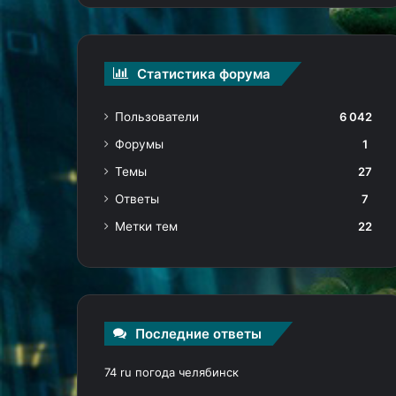
Статистика форума
Пользователи
6 042
Форумы
1
Темы
27
Ответы
7
Метки тем
22
Последние ответы
74 ru погода челябинск