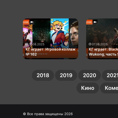
КГ
КГ
играет:
играет:
Игровой
Black
коллаж
Myth:
зывает
№
Wukong,
ого
07.08.2025
07.08.2025
162
часть
е
КГ играет: Игровой коллаж
КГ играет: Blac
онка»
№ 162
5
Wukong, часть 
2018
2019
2020
202
Кино
Коме
© Все права защищены 2026