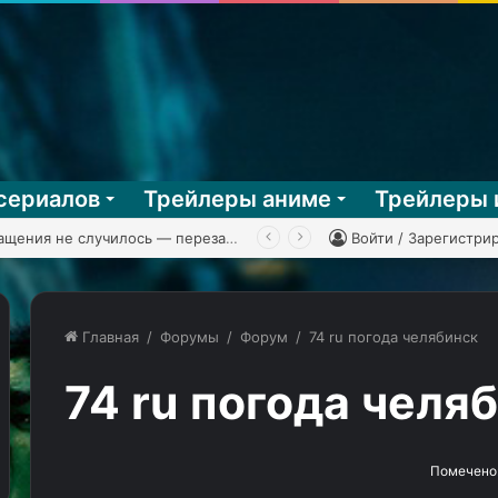
сериалов
Трейлеры аниме
Трейлеры 
 Man Battle Network 3, часть 2
Войти / Зарегистри
Главная
/
Форумы
/
Форум
/
74 ru погода челябинск
74 ru погода челя
Помечено