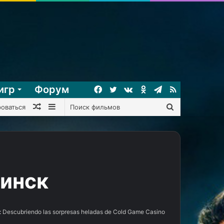
игр
Форум
Facebook
Twitter
vk.com
Одноклассники
Telegram
RSS
Случайный
Sidebar
Поиск
роваться
фильм
фильмов
бинск
:
Descubriendo las sorpresas heladas de Cold Game Casino