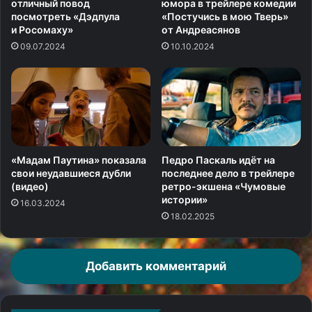
отличный повод
юмора в трейлере комедии
посмотреть «Дэдпула
«Постучись в мою Тверь»
и Росомаху»
от Андреасянов
09.07.2024
10.10.2024
«Мадам Паутина» показала
Педро Паскаль идёт на
свои неудавшиеся дубли
последнее дело в трейлере
(видео)
ретро-экшена «Чумовые
истории»
16.03.2024
18.02.2025
Добавить комментарий