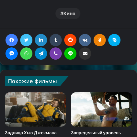
Кино
Facebook
Twitter
LinkedIn
Tumblr
Reddit
Вконтакте
Одноклассники
Skype
Messenger
WhatsApp
Telegram
Viber
Line
Поделиться через электронную почту
Похожие фильмы
Задница Хью Джекмана —
Запредельный уровень