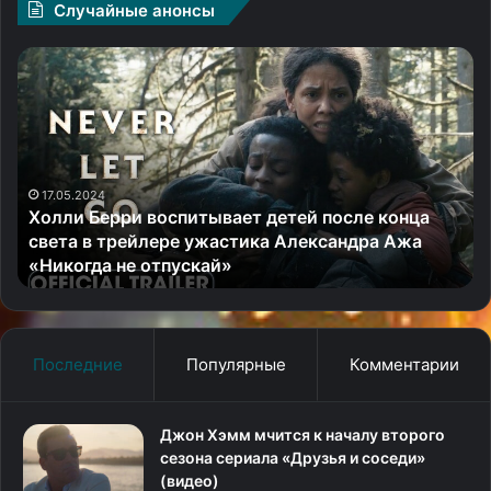
Случайные анонсы
Матёрый
KГ
Джерард
иг
Батлер
Li
продолжает
of
«Охоту
P,
на
чa
воров»
9
в
20.11.2024
Матёрый Джерард Батлер продолжает «Охоту
свежем
на воров» в свежем трейлере сиквела
трейлере
сиквела
Последние
Популярные
Комментарии
Джон Хэмм мчится к началу второго
сезона сериала «Друзья и соседи»
(видео)