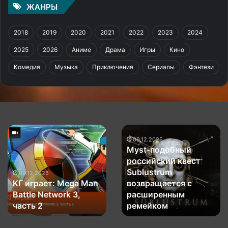
ЖАНРЫ
2018
2019
2020
2021
2022
2023
2024
2025
2026
Аниме
Драма
Игры
Кино
Комедия
Музыка
Приключения
Сериалы
Фэнтези
Пара
Metal
недостающих
Gear
игр
Solid
03.09.2025
Пара недостающих
пополнила
Δ:
игр пополнила
список
Snake
03.09.2025
список Mortal
Metal Gear Solid Δ:
Mortal
Eater
Kombat:
Kombat: Legacy
—
Snake Eater —
Legacy
премьерный
Kollection
премьерный трейлер
Kollection
трейлер