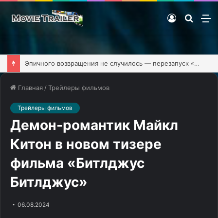
Войти
Поиск
М
фильм
Эпичного возвращения не случилось — перезапуск «Клиники» обзавёлся первым тизером
Главная
/
Трейлеры фильмов
Трейлеры фильмов
Демон-романтик Майкл
Китон в новом тизере
фильма «Битлджус
Битлджус»
06.08.2024