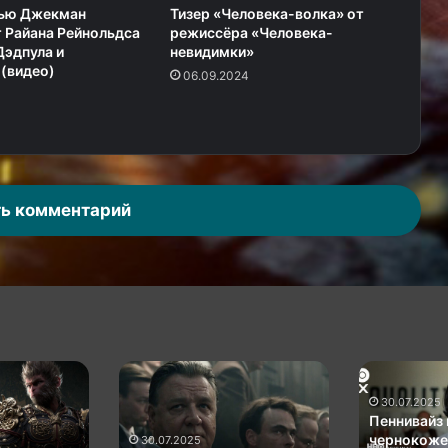
Хью Джекман
Тизер «Человека-волка» от
 Райана Рейнольдса
режиссёра «Человека-
Дэдпула и
невидимки»
(видео)
06.09.2024
ь комментарий
Нацист
Пеннивайз
Рассел
не
30.07.2025
Кроу
даёт
Пеннивайз 
готов
покоя
чернокоже
30.07.2025