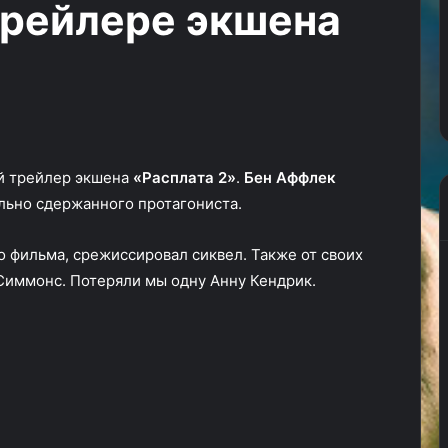
трейлере экшена
трейлере
16.06.2024
финального
 на стуле в
«Викинги: Вальхалла»
сезона
стика «Женщина
возвращаются домой в
Blumhouse
трейлере финального сезона
й трейлер экшена
«Расплата 2»
.
Бен Аффлек
льно сдержанного протагониста.
о фильма, срежиссировал сиквел. Также от своих
 Симмонс. Потеряли мы одну Анну Кендрик.