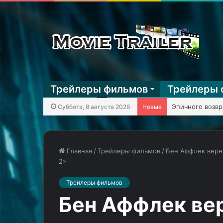
Трейлеры фильмов
Трейлеры 
KГ игpaeт: Mega
Суббота, 8 августа 2026
Новые
Главная
/
Трейлеры фильмов
/
Бен Аффлек верну
2»
Девочка
Стрёмная
Трейлеры фильмов
Элли
дама
требует
на
Бен Аффлек вер
вернуть
стуле
свой
в
17.04.2024