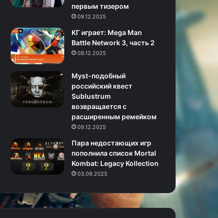
первым тизером
09.12.2025
KГ игpaeт: Mega Man
Battle Network 3, часть 2
09.12.2025
Myst-подобный
российский квест
Sublustrum
возвращается с
расширенным ремейком
09.12.2025
Пара недостающих игр
пополнила список Mortal
Kombat: Legacy Kollection
03.09.2025