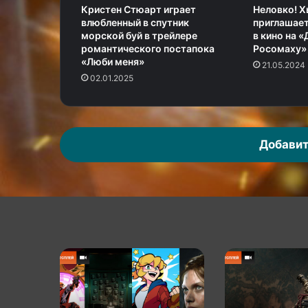
Кристен Стюарт играет
Неловко! 
влюбленный в спутник
приглашает
морской буй в трейлере
в кино на «
романтического постапока
Росомаху» 
«Люби меня»
21.05.2024
02.01.2025
Добавит
КГ
КГ
играет:
играет:
Игровой
Black
коллаж
Myth:
зывает