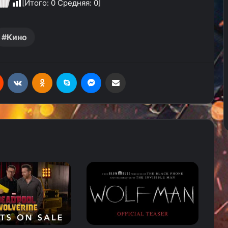
[Итого:
0
Средняя:
0
]
Кино
Reddit
Вконтакте
Одноклассники
Skype
Messenger
Поделиться через электронную почту