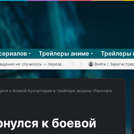
сериалов
Трейлеры аниме
Трейлеры 
 Man Battle Network 3, часть 2
Войти / Зарегистри
лся к боевой бухгалтерии в трейлере экшена «Расплата
«Викинги:
Вальхалла»
возвращаются
нулся к боевой
домой
в