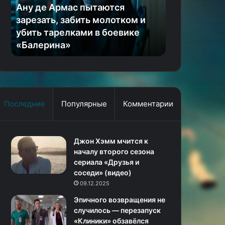
забить
сезона
Ану де Армас пытаются
25.07.2024
молотком
«Жизни
зарезать, забить молотком и
Шкуры воз
и
по
убить тарелками в боевике
тизер трет
убить
вызову»
«Балерина»
по вызову»
тарелками
с
в
Прилучным
боевике
«Балерина»
Последние
Популярные
Комментарии
Джон Хэмм мчится к
началу второго сезона
сериала «Друзья и
соседи» (видео)
09.12.2025
Эпичного возвращения не
случилось — перезапуск
«Клиники» обзавёлся