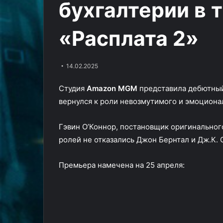
бухгалтерии в 
мобильник
трейлере
Девочка Элли требует вернуть
15.01.2025
в
ужастика
свой мобильник в тизере
Стрёмная дама
тизере
«Женщина
«Расплата 2»
сказки «Волшебник
трейлере ужа
сказки
во
Изумрудного города»
во дворе» от 
«Волшебник
дворе»
Изумрудного
от
города»
Blumhouse
14.02.2025
Студия
Amazon MGM
представила дебютны
вернулся к роли невозмутимого и эмоциона
Гэвин О’Коннор, постановщик оригинальног
ролей не отказались Джон Бернтал и Дж.К.
Премьера намечена на 25 апреля: