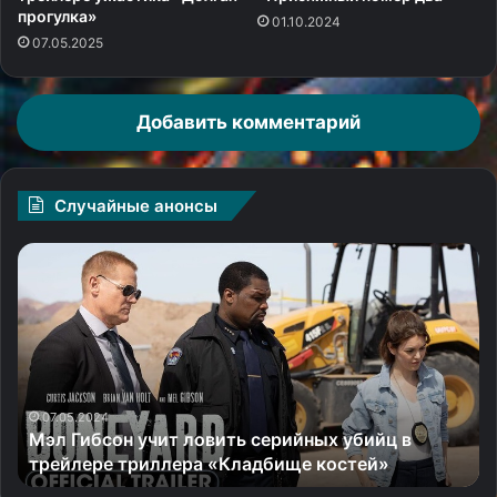
прогулка»
01.10.2024
07.05.2025
Добавить комментарий
Случайные анонсы
Мэл
Чу
Гибсон
зр
учит
тр
ловить
го
серийных
эк
убийц
с
в
Бр
трейлере
Пи
07.05.2024
Мэл Гибсон учит ловить серийных убийц в
триллера
«F
трейлере триллера «Кладбище костей»
«Кладбище
костей»