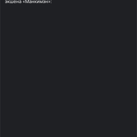
экшена «Манкимэн»: