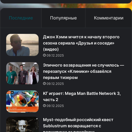
Последние
Популярные
Комментарии
Джон Хэмм мчится к началу второго
сезона сериала «Друзья и соседи»
(видео)
09.12.2025
Эпичного возвращения не случилось —
перезапуск «Клиники» обзавёлся
первым тизером
09.12.2025
KГ игpaeт: Mega Man Battle Network 3,
часть 2
09.12.2025
Myst-подобный российский квест
Sublustrum возвращается с
расширенным ремейком