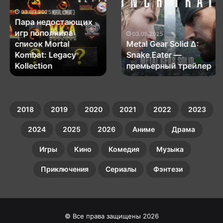
недостающих
Gear
игр
Solid
03.09.2025
Пара недостающих
пополнила
Δ:
игр пополнила
список
Snake
03.09.2025
список Mortal
Metal Gear Solid Δ:
Mortal
Eater
Kombat:
Kombat: Legacy
—
Snake Eater —
Legacy
премьерный
Kollection
премьерный трейлер
Kollection
трейлер
2018
2019
2020
2021
2022
2023
2024
2025
2026
Аниме
Драма
Игры
Кино
Комедия
Музыка
Приключения
Сериалы
Фэнтези
© Все права защищены 2026