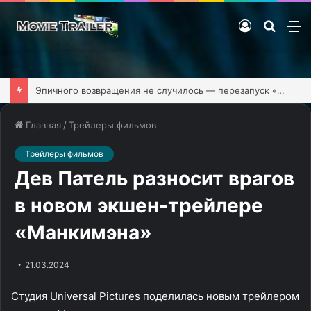
Войти
Поиск
М
фильм
Эпичного возвращения не случилось — перезапуск «Клиники» обзавёлся первым тизером
Главная
/
Трейлеры фильмов
Трейлеры фильмов
Дев Патель разносит врагов
в новом экшен-трейлере
«Манкимэна»
21.03.2024
Студия Universal Pictures поделилась новым трейлером