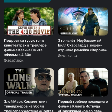
Подростки тусуются в
Это налёт! Неубиваемый
кинотеатрах в трейлере
Билл Скарсгард в экшен-
фильма Кевина Смита
отрывке ремейка «Ворона»
«Фильм в 4:30»
26.07.2024
30.07.2024
Злой Марк Хэмилл гонит
Первый трейлер последнего
тинейджеров на убой в
фильма Клинта Иствуда
трейлере ужастика «Долгая
«Присяжный номер два»