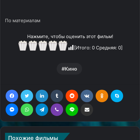
По материалам
Нажмите, чтобы оценить этот фильм!
[Итого:
0
Средняя:
0
]
Кино
Facebook
Twitter
LinkedIn
Tumblr
Reddit
Вконтакте
Одноклассники
Skype
Messenger
WhatsApp
Telegram
Viber
Line
Поделиться через электронную почту
Похожие фильмы