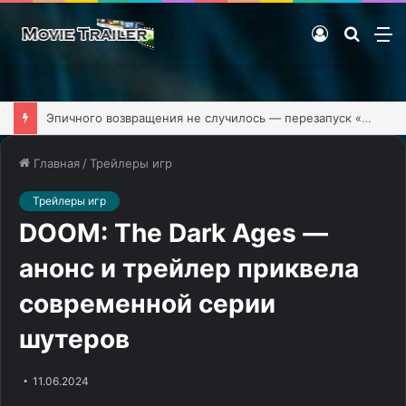
Войти
Поиск
М
фильм
Эпичного возвращения не случилось — перезапуск «Клиники» обзавёлся первым тизером
Главная
/
Трейлеры игр
Трейлеры игр
DOOM: The Dark Ages —
анонс и трейлер приквела
современной серии
шутеров
11.06.2024