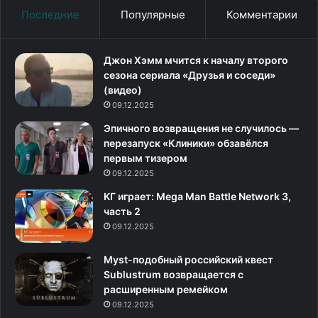
о
Последние
Популярные
Комментарии
выдающемся
мечнике
с
Джон Хэмм мчится к началу второго
низкой
сезона сериала «Друзья и соседи»
самооценкой
(видео)
09.12.2025
Эпичного возвращения не случилось —
перезапуск «Клиники» обзавёлся
первым тизером
09.12.2025
KГ игpaeт: Mega Man Battle Network 3,
часть 2
09.12.2025
Myst-подобный российский квест
Sublustrum возвращается с
расширенным ремейком
09.12.2025