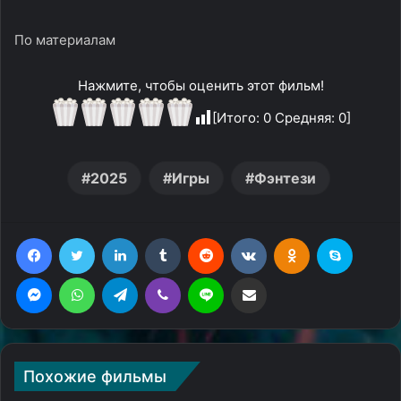
По материалам
Нажмите, чтобы оценить этот фильм!
[Итого:
0
Средняя:
0
]
2025
Игры
Фэнтези
Facebook
Twitter
LinkedIn
Tumblr
Reddit
Вконтакте
Одноклассники
Skype
Messenger
WhatsApp
Telegram
Viber
Line
Поделиться через электронную почту
Похожие фильмы