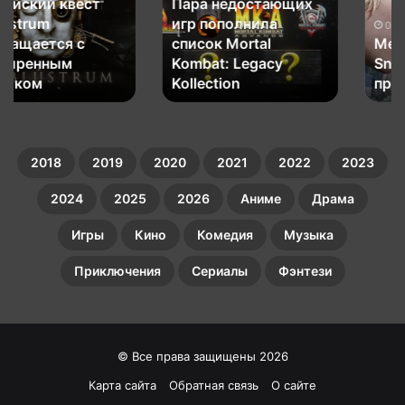
Пара недостающих
пополнила
Δ:
игр пополнила
список
Snake
03.09.2025
список Mortal
Metal Gear Solid Δ:
Mortal
Eater
Kombat:
Kombat: Legacy
—
Snake Eater —
Legacy
премьерный
Kollection
премьерный трейлер
Kollection
трейлер
2018
2019
2020
2021
2022
2023
2024
2025
2026
Аниме
Драма
Игры
Кино
Комедия
Музыка
Приключения
Сериалы
Фэнтези
© Все права защищены 2026
Карта сайта
Обратная связь
О сайте