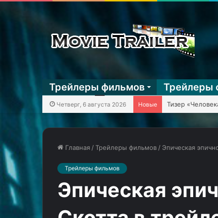
Трейлеры фильмов
Трейлеры 
Четверг, 6 августа 2026
Новые
Главная
/
Трейлеры фильмов
/
Эпическая эпично
Трейлеры фильмов
Злой
Большая
Марк
геймплейная
Эпическая эпи
Хэмилл
демонстрация
гонит
красивого
Скотта в трейл
тинейджеров
слэшера
07.05.2025