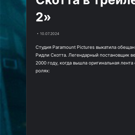
на
Tides
Злой Марк Хэмилл гонит
15.02.2025
убой
of
тинейджеров на убой в
Большая гейм
2»
в
Annihilation
трейлере ужастика «Долгая
демонстрация 
трейлере
прогулка»
слэшера Tides o
ужастика
«Долгая
10.07.2024
прогулка»
Студия Paramount Pictures выкатила обещ
Ридли Скотта. Легендарный постановщик ве
2000 году, когда вышла оригинальная лента
ролях: