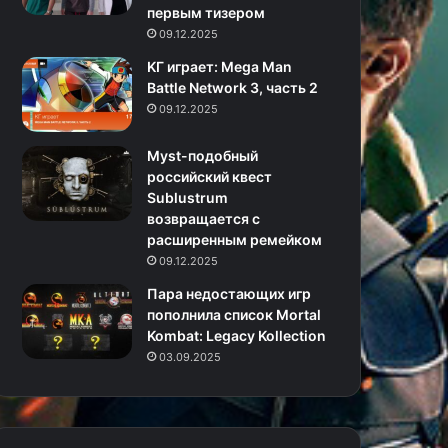
первым тизером
09.12.2025
KГ игpaeт: Mega Man
Battle Network 3, часть 2
09.12.2025
Myst-подобный
российский квест
Sublustrum
возвращается с
расширенным ремейком
09.12.2025
Пара недостающих игр
пополнила список Mortal
Kombat: Legacy Kollection
03.09.2025