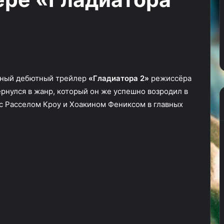
Remaster
Anniversary Remaster —
—
плейная
ремастер-долгострой
ремастер-
красивого
наконец-то получил дату
долгострой
f Annihilation
выхода
наконец-
то
получил
дату
анный дебютный трейлер
«Гладиатора 2»
режиссёра
выхода
рнулся в жанр, который он же успешно возродил в
 с Расселом Кроу и Хоакином Фениксом в главных