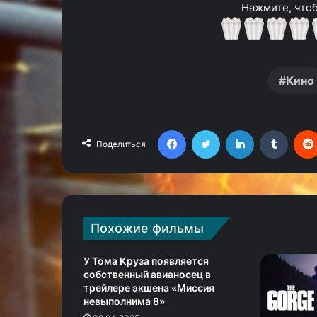
Нажмите, чтоб
Кино
Facebook
Twitter
LinkedIn
Tumblr
Поделиться
Похожие фильмы
У Тома Круза появляется
собственный авианосец в
трейлере экшена «Миссия
невыполнима 8»