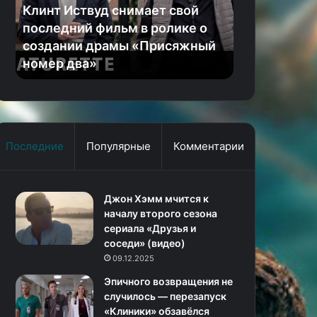
фильм
трейлер
Клинт Иствуд снимает свой
NTE: Nevern
в
закрытого
последний фильм в ролике о
трейлер за
ролике
бета-
создании драмы «Присяжный
анимешной 
о
теста
номер два»
открытом 
создании
анимешной
драмы
фантастики
«Присяжный
в
номер
открытом
два»
мире
Последние
Популярные
Комментарии
Джон Хэмм мчится к
началу второго сезона
сериала «Друзья и
соседи» (видео)
09.12.2025
Эпичного возвращения не
случилось — перезапуск
«Клиники» обзавёлся