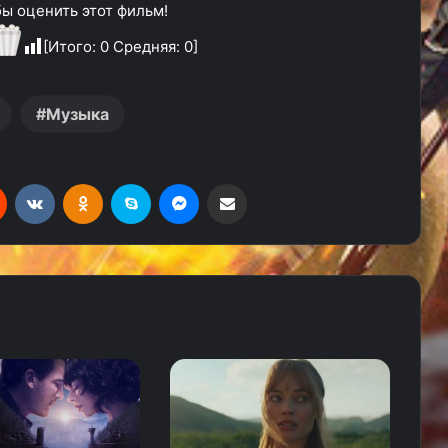
ы оценить этот фильм!
[Итого:
0
Средняя:
0
]
Музыка
Reddit
Вконтакте
Одноклассники
Skype
Messenger
Поделиться через электронную почту