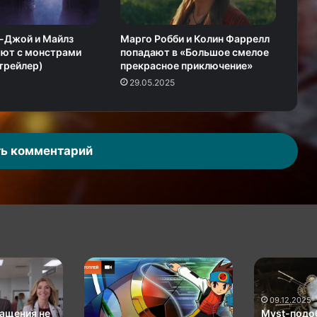
-Джой и Майлз
Марго Робби и Колин Фаррелл
юют с монстрами
попадают в «Большое смелое
трейлер)
прекрасное приключение»
29.05.2025
ь комментарий
KГ
Myst-
игpaeт:
подобный
Mega
российский
09.12.2025
Man
квест
ащения не
Myst-подо