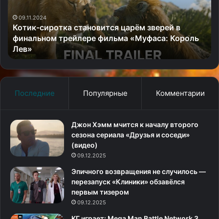
в
Fa
финальном
Fe
09.11.2024
Котик-сиротка становится царём зверей в
трейлере
финальном трейлере фильма «Муфаса: Король
фильма
Лев»
«Муфаса:
Король
Лев»
Последние
Популярные
Комментарии
Джон Хэмм мчится к началу второго
сезона сериала «Друзья и соседи»
(видео)
09.12.2025
Эпичного возвращения не случилось —
перезапуск «Клиники» обзавёлся
первым тизером
09.12.2025
KГ игpaeт: Mega Man Battle Network 3,