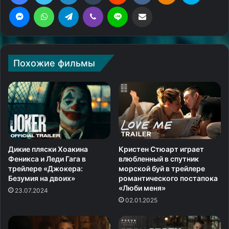
Messenger
WhatsApp
Telegram
Viber
Line
Поделиться через электронную почту
Похожие фильмы
Дикие пляски Хоакина
Кристен Стюарт играет
Феникса и Леди Гага в
влюбленный в спутник
трейлере «Джокера:
морской буй в трейлере
Безумия на двоих»
романтического постапока
«Люби меня»
23.07.2024
02.01.2025