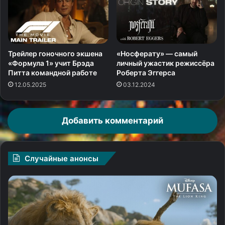
Трейлер гоночного экшена
«Носферату» — самый
«Формула 1» учит Брэда
личный ужастик режиссёра
Питта командной работе
Роберта Эггерса
12.05.2025
03.12.2024
Добавить комментарий
Случайные анонсы
Котик-
В
сиротка
кр
становится
ки
царём
so
зверей
Wu