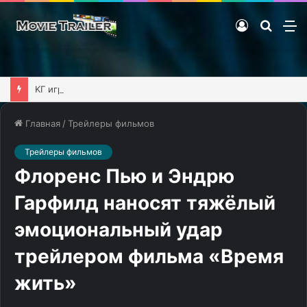
Войти
Поиск
М
фильм
KГ игpaeт: Mega Man Battle Network 3, часть 2
Главная
/
Трейлеры фильмов
Трейлеры фильмов
Флоренс Пью и Эндрю
Гарфилд наносят тяжёлый
эмоциональный удар
трейлером фильма «Время
жить»