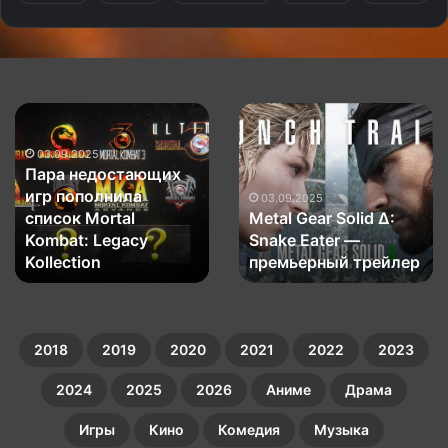
Пара
Metal
недостающих
Gear
игр
Solid
03.09.2025
Пара недостающих
пополнила
Δ:
игр пополнила
список
Snake
03.09.2025
список Mortal
Metal Gear Solid Δ:
Mortal
Eater
Kombat:
Kombat: Legacy
—
Snake Eater —
Legacy
премьерный
Kollection
премьерный трейлер
Kollection
трейлер
2018
2019
2020
2021
2022
2023
2024
2025
2026
Аниме
Драма
Игры
Кино
Комедия
Музыка