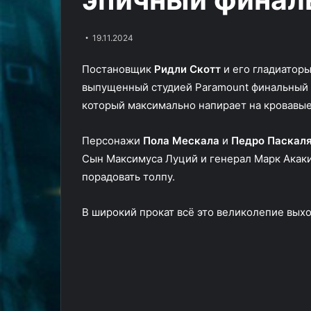
в
14.11.2024
тизере
Камерон Диас возвращается в
01.09.2024
экшена
19.11.2024
кино в тизере экшена «Снова в
Astro Bot — п
«Снова
деле»
трейлер
в
Постановщик
Ридли Скотт
и его гладиаторы
деле»
выпущенный студией Paramount финальный 
который максимально напирает на кровавые
Персонажи
Пола Мескала
и
Педро Паскал
Сын Максимуса Луций и генерал Марк Акаки
порадовать толпу.
В широкий прокат всё это великолепие выхо