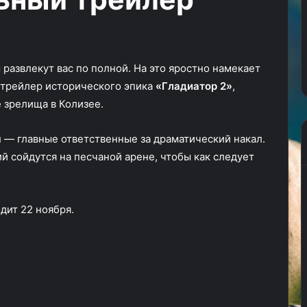
часть
3
24.03.2024
ремьерный
КГ играет: Total War: Napoleon,
часть 3
 развлекут вас по полной. На это яростно намекает
трейлер исторического эпика
«Гладиатор 2»
,
 зрелища в Колизее.
я
— главные ответственные за драматический накал.
й сойдутся на песчаной арене, чтобы как следует
дит 22 ноября.