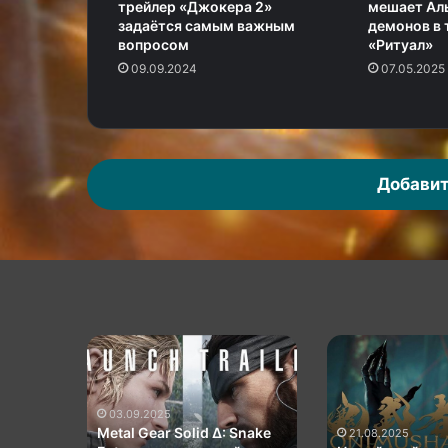
трейлер «Джокера 2»
мешает Аль
задаётся самым важным
демонов в 
вопросом
«Ритуал»
09.09.2024
07.05.2025
Добавит
КГ
КГ
играет:
играет:
Игровой
Black
коллаж
Myth:
зывает
№
Wukong,
ого
07.08.2025
07.08.2025