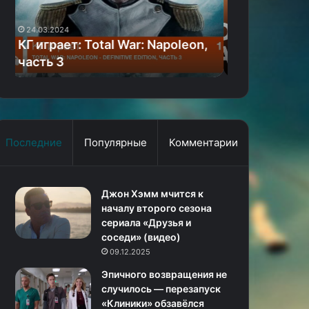
в
бухгалтерии
13.06.2024
14.02.2025
тизере
в
Люди пошли войной на богов в
Бен Аффлек
«Сумерек
трейлере
тизере «Сумерек богов» Зака
бухгалтери
богов»
экшена
Снайдера
экшена «Ра
Зака
«Расплата
Снайдера
2»
Последние
Популярные
Комментарии
Джон Хэмм мчится к
началу второго сезона
сериала «Друзья и
соседи» (видео)
09.12.2025
Эпичного возвращения не
случилось — перезапуск
«Клиники» обзавёлся