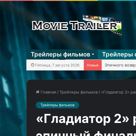
Трейлеры фильмов
Трейлеры 
Пятница, 7 августа 2026
Новые
Главная
/
Трейлеры фильмов
/
«Гладиатор 2» р
Трейлеры фильмов
Камерон
Astro
Диас
Bot
«Гладиатор 2» 
возвращается
—
в
премьерный
эпичный финал
кино
трейлер