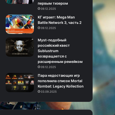
первым тизером
09.12.2025
KГ игpaeт: Mega Man
Battle Network 3, часть 2
09.12.2025
Myst-подобный
российский квест
Sublustrum
возвращается с
расширенным ремейком
09.12.2025
Пара недостающих игр
пополнила список Mortal
Kombat: Legacy Kollection
03.09.2025