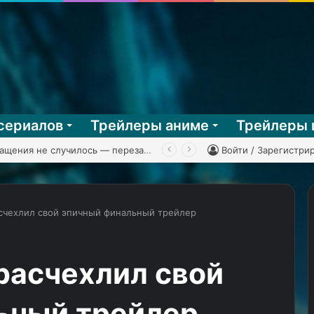
сериалов
Трейлеры аниме
Трейлеры 
Эпичного возвращения не случилось — перезапуск «Клиники» обзавёлся первым тизером
Войти / Зарегистри
асчехлил свой эпичный финальный трейлер
КГ
играет:
расчехлил свой
Total
War:
ьный трейлер
Napoleon,