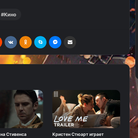
Кино
Reddit
Вконтакте
Одноклассники
Skype
Messenger
Поделиться через электронную почту
на Стивенса
Кристен Стюарт играет