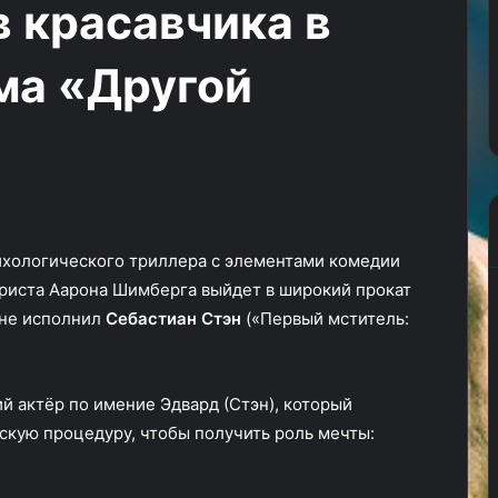
 красавчика в
называет
ает на бой
«Трансформеры: Начало» в
себя
а в первом
финальном трейлере называе
лучшим
ма «Другой
телина колец:
себя лучшим фильмом всей
фильмом
имов»
серии
всей
серии
ихологического триллера с элементами комедии
риста Аарона Шимберга выйдет в широкий прокат
тине исполнил
Себастиан Стэн
(«Первый мститель:
 актёр по имение Эдвард (Стэн), который
кую процедуру, чтобы получить роль мечты: