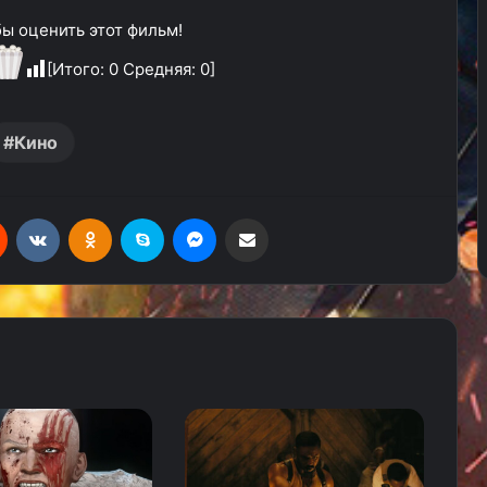
ы оценить этот фильм!
[Итого:
0
Средняя:
0
]
Кино
Reddit
Вконтакте
Одноклассники
Skype
Messenger
Поделиться через электронную почту