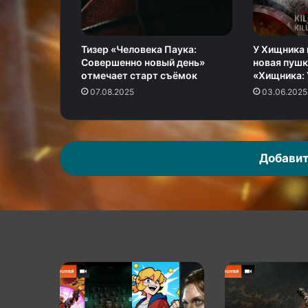
Тизер «Человека Паука:
У Хищника
Совершенно новый день»
новая пушк
отмечает старт съёмок
«Хищника: 
07.08.2025
03.06.2025
Добавит
КГ
КГ
играет:
играет:
Игровой
Black