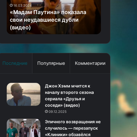
дубли
неглупого
16.03.2024
03.08.2024
(видео)
2D-
т
«Мадам Паутина» показала
Анонс и тре
платформера
свои неудавшиеся дубли
неглупого 
The
(видео)
Eternal Life
Eternal
Life
of
Goldman
Последние
Популярные
Комментарии
Джон Хэмм мчится к
началу второго сезона
сериала «Друзья и
соседи» (видео)
09.12.2025
Эпичного возвращения не
случилось — перезапуск
«Клиники» обзавёлся