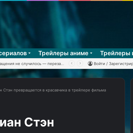
сериалов
Трейлеры аниме
Трейлеры 
 Man Battle Network 3, часть 2
Войти / Зарегистри
н Стэн превращается в красавчика в трейлере фильма
«Трансформеры:
Начало»
в
иан Стэн
финальном
трейлере
18.09.2024