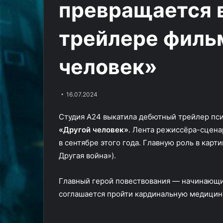
превращается в
всех»
жениха
Героиня вызыв
03.04.2024
лишился
в
Больше крови! Трейлер
бывшего жених
всякой
первом
трейлере филь
«Пацана против всех» лишился
отрывке «Влас
цензуры
отрывке
всякой цензуры
Войны рохирр
«Властелина
колец:
человек»
Войны
рохирримов»
16.07.2024
Студия А24 выкатила дебютный трейлер пс
«Другой человек»
. Лента режиссёра-сцена
в сентябре этого года. Главную роль в кар
Другая война»).
Главный герой повествования — начинающий
соглашается пройти кардинальную медицинс