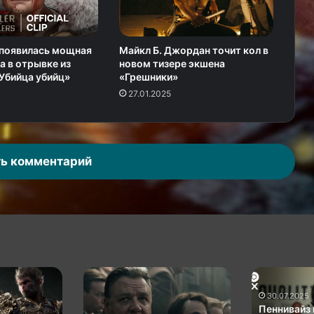
 появилась мощная
Майкл Б. Джордан точит кол в
а в отрывке из
новом тизере экшена
Убийца убийц»
«Грешники»
27.01.2025
ь комментарий
Нацист
Пеннивайз
Рассел
не
30.07.2025
Кроу
даёт
Пеннивайз 