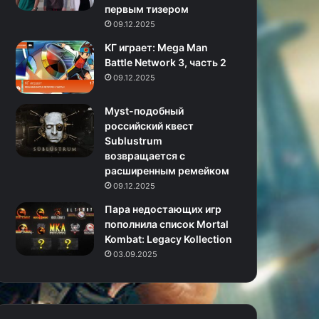
первым тизером
09.12.2025
KГ игpaeт: Mega Man
Battle Network 3, часть 2
09.12.2025
Myst-подобный
российский квест
Sublustrum
возвращается с
расширенным ремейком
09.12.2025
Пара недостающих игр
пополнила список Mortal
Kombat: Legacy Kollection
03.09.2025