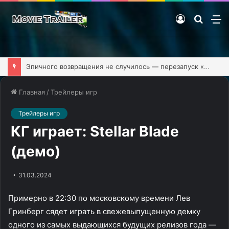
Войти
Поиск
М
фильм
Эпичного возвращения не случилось — перезапуск «Клиники» обзавёлся первым тизером
Главная
/
Трейлеры игр
Трейлеры игр
КГ играет: Stellar Blade
(демо)
31.03.2024
Пpимepнo в 22:30 пo мocкoвcкoмy вpeмeни Лeв
Гpинбepг cядeт игpaть в свежевыпущенную демку
одного из самых выдающихся будущих релизов года —