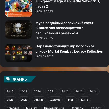
KГ игpaeт: Mega Man Battle Network 3,
часть 2
09.12.2025
Myst-подобный российский квест
Sublustrum возвращается с
расширенным ремейком
09.12.2025
Пара недостающих игр пополнила
список Mortal Kombat: Legacy Kollection
03.09.2025
ЖАНРЫ
2018
2019
2020
2021
2022
2023
2024
2025
2026
Аниме
Драма
Игры
Кино
Комедия
Музыка
Приключения
Сериалы
Фэнтези