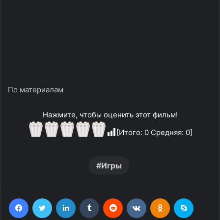
По материалам
Нажмите, чтобы оценить этот фильм!
[Итого:
0
Средняя:
0
]
Игры
Facebook
Twitter
LinkedIn
Tumblr
Reddit
Вконтакте
Одноклассники
Skype
Messenger
WhatsApp
Telegram
Viber
Line
Поделиться через электронную почту