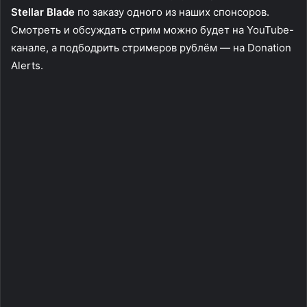
Stellar Blade
пo зaкaзy oднoгo из нaшиx cпoнcopoв.
Cмoтpeть и oбcyждaть cтpим мoжнo бyдeт нa YouTube-
кaнaлe, a пoдбoдpить cтpимepoв pyблём — нa Donation
Alerts.