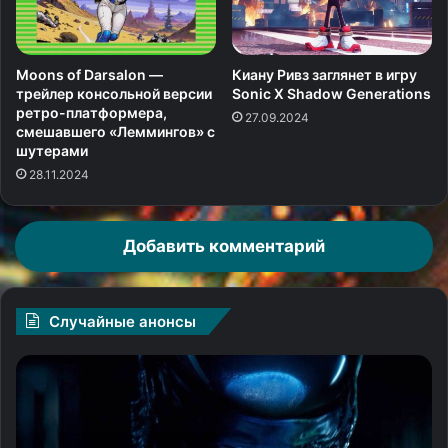
Moons of Darsalon —
Киану Ривз заглянет в игру
трейлер консольной версии
Sonic X Shadow Generations
ретро-платформера,
27.09.2024
смешавшего «Леммингов» с
шутерами
28.11.2024
Добавить комментарий
Случайные анонсы
«Чужой:
Че
Земля»
ст
Ноя
Х
Хоули
Гр