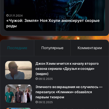
анонсирует
в
скорые
тр
роды
уж
«Е
21.11.2024
«Чужой: Земля» Ноя Хоули анонсирует скорые
роды
Последние
Популярные
Комментарии
Джон Хэмм мчится к началу второго
сезона сериала «Друзья и соседи»
(видео)
09.12.2025
Эпичного возвращения не случилось —
перезапуск «Клиники» обзавёлся
первым тизером
09.12.2025