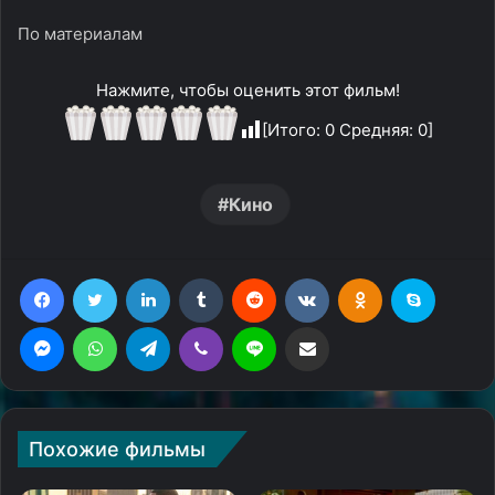
По материалам
Нажмите, чтобы оценить этот фильм!
[Итого:
0
Средняя:
0
]
Кино
Facebook
Twitter
LinkedIn
Tumblr
Reddit
Вконтакте
Одноклассники
Skype
Messenger
WhatsApp
Telegram
Viber
Line
Поделиться через электронную почту
Похожие фильмы