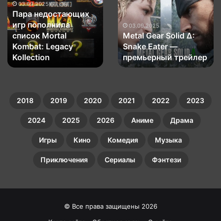
игр
Solid
03.09.2025
Пара недостающих
пополнила
Δ:
игр пополнила
список
Snake
03.09.2025
список Mortal
Metal Gear Solid Δ:
Mortal
Eater
Kombat:
Kombat: Legacy
—
Snake Eater —
Legacy
премьерный
Kollection
премьерный трейлер
Kollection
трейлер
2018
2019
2020
2021
2022
2023
2024
2025
2026
Аниме
Драма
Игры
Кино
Комедия
Музыка
Приключения
Сериалы
Фэнтези
© Все права защищены 2026