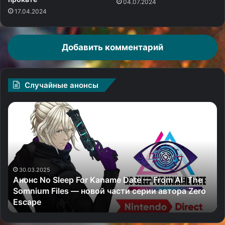
04.07.2024
17.04.2024
Добавить комментарий
Случайные анонсы
Анонс
Тр
No
се
Sleep
«С
For
ур
Kaname
об
Date
не
—
ис
30.03.2025
Анонс No Sleep For Kaname Date — From AI: The
From
из
Somnium Files — новой части серии автора Zero
AI:
л
Escape
The
ви
Somnium
(и
Files
Ки