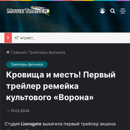
Войти
Поиск
М
фильм
KГ игpaeт: Mega Man Battle Network 3, часть 2
Главная
/
Трейлеры фильмов
Трейлеры фильмов
Кровища и месть! Первый
трейлер ремейка
культового «Ворона»
15.03.2024
Студия
Lionsgate
выкатила первый трейлер экшена