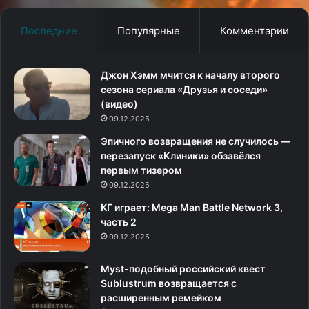
—
Ри
новой
Последние
Популярные
Комментарии
части
серии
автора
Джон Хэмм мчится к началу второго
Zero
сезона сериала «Друзья и соседи»
Escape
(видео)
09.12.2025
Эпичного возвращения не случилось —
перезапуск «Клиники» обзавёлся
первым тизером
09.12.2025
KГ игpaeт: Mega Man Battle Network 3,
часть 2
09.12.2025
Myst-подобный российский квест
Sublustrum возвращается с
расширенным ремейком