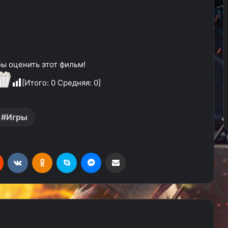
ы оценить этот фильм!
[Итого:
0
Средняя:
0
]
Игры
Reddit
Вконтакте
Одноклассники
Skype
Messenger
Поделиться через электронную почту