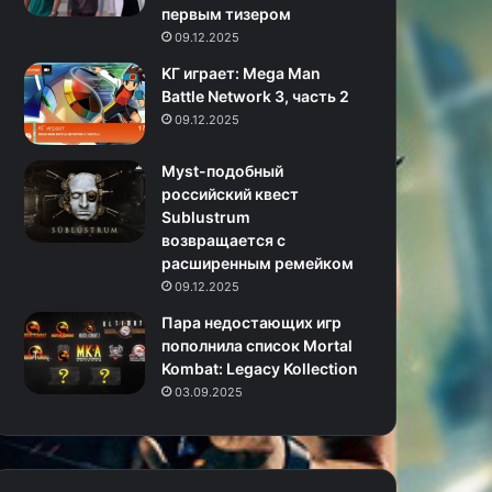
первым тизером
09.12.2025
KГ игpaeт: Mega Man
Battle Network 3, часть 2
09.12.2025
Myst-подобный
российский квест
Sublustrum
возвращается с
расширенным ремейком
09.12.2025
Пара недостающих игр
пополнила список Mortal
Kombat: Legacy Kollection
03.09.2025