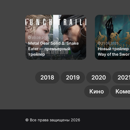
Metal
Новый
Gear
трейлер
Solid
Onimusha:
Δ:
Way
03.09.2025
Snake
of
игр
Metal Gear Solid Δ: Snake
21.08.2025
Eater
the
ortal
Eater — премьерный
Новый трейлер
ection
—
трейлер
Sword
Way of the Swo
премьерный
трейлер
2018
2019
2020
202
Кино
Коме
© Все права защищены 2026