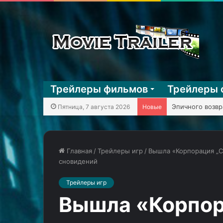
Трейлеры фильмов
Трейлеры 
Пятница, 7 августа 2026
Новые
Главная
/
Трейлеры игр
/
Вышла «Корпорация „С
сновидений
Меньше
Трейлеры игр
клоунады
и
Вышла «Корпор
больше
насилия
20.09.2024