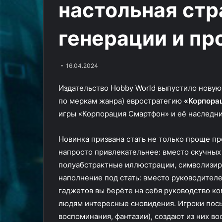
настольная стр
в
Меньше клоун
южнокорейском
насилия в юж
трейлере
генерации и п
трейлере «Мик
«Микки
Робертом Пат
17»
с
Робертом
16.04.2024
Паттинсоном
Издательство Hobby World выпустило новую
по меркам жанра) евростратегию
«Корпора
игры «Корпорация Смартфон» и её наследник
Новинка призвана стать не только проще пр
напросто привлекательнее: вместо скучных
полуабстрактные иллюстрации, символизи
наполнение под стать: вместо руководител
гаджетов вы берёте на себя руководство 
людям интересные сновидения. Игроки посы
воспоминания, фантазии), создают из них 