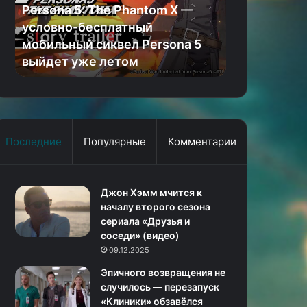
—
злом
е
Persona 5: The Phantom X —
Джереми Р
условно-
в
условно-бесплатный
добром и зл
бесплатный
тизере
ю
мобильный сиквел Persona 5
третьего с
мобильный
третьего
выйдет уже летом
Кингстауна
сиквел
сезона
Persona
«Мэра
5
Кингстауна»
выйдет
уже
летом
Последние
Популярные
Комментарии
Джон Хэмм мчится к
началу второго сезона
сериала «Друзья и
соседи» (видео)
09.12.2025
Эпичного возвращения не
случилось — перезапуск
«Клиники» обзавёлся