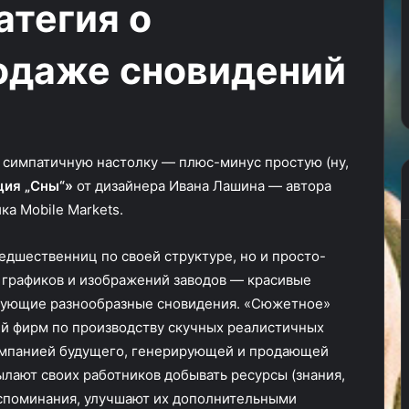
атегия о
от
ады и больше
Студия автора Danganronpa н
закрытия
нокорейском
пострадала от закрытия Tribe
Tribe
родаже сновидений
ки 17» с
Nine, переключилась на нову
Nine,
тинсоном
игру
переключилась
на
новую
игру
 симпатичную настолку — плюс-минус простую (ну,
ция „Сны“»
от дизайнера Ивана Лашина — автора
а Mobile Markets.
едшественниц по своей структуре, но и просто-
 графиков и изображений заводов — красивые
рующие разнообразные сновидения. «Сюжетное»
ей фирм по производству скучных реалистичных
компанией будущего, генерирующей и продающей
лают своих работников добывать ресурсы (знания,
воспоминания, улучшают их дополнительными