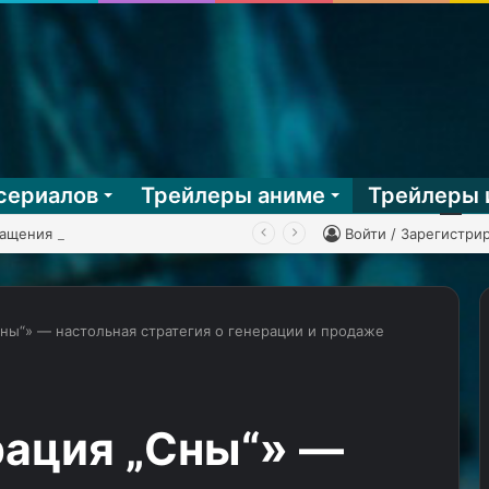
сериалов
Трейлеры аниме
Трейлеры 
Эпичного возвращения не случилось — перезапуск «Клиники» обзавёлся первым тизером
Войти / Зарегистри
ны“» — настольная стратегия о генерации и продаже
Студия
автора
Danganronpa
ация „Сны“» —
не
пострадала
17.05.2025