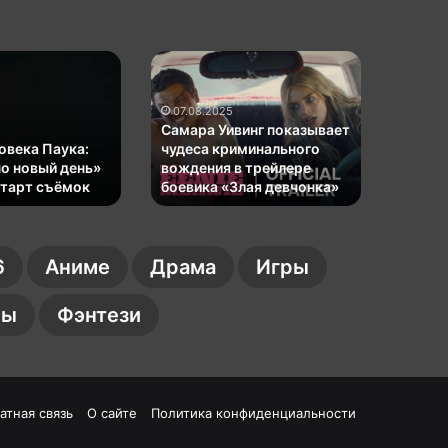
Самара
КГ
Уивинг
играет:
показывает
Игровой
07.08.2025
чудеса
коллаж
Самара Уивинг показывает
криминального
№
овека Паука:
чудеса криминального
07.08
вождения
162
о новый день»
вождения в трейлере
КГ игр
старт съёмок
в
боевика «Злая девчонка»
№ 162
трейлере
боевика
«Злая
6
Аниме
Драма
Игры
девчонка»
лы
Фэнтези
атная связь
О сайте
Политика конфиденциальности