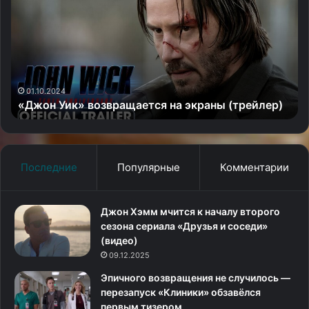
возвращается
уе
на
в
экраны
Ме
(трейлер)
—
тр
пя
се
01.10.2024
«Джон Уик» возвращается на экраны (трейлер)
Последние
Популярные
Комментарии
Джон Хэмм мчится к началу второго
сезона сериала «Друзья и соседи»
(видео)
09.12.2025
Эпичного возвращения не случилось —
перезапуск «Клиники» обзавёлся
первым тизером