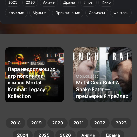
2025
2026
Аниме
Драма
Игры
Кино
Комедия
Музыка
Приключения
Сериалы
Фэнтези
Пара
Metal
недостающих
Gear
игр
Solid
03.09.2025
Пара недостающих
пополнила
Δ:
игр пополнила
список
Snake
03.09.2025
список Mortal
Metal Gear Solid Δ:
Mortal
Eater
Kombat:
Kombat: Legacy
—
Snake Eater —
Legacy
премьерный
Kollection
премьерный трейлер
Kollection
трейлер
2018
2019
2020
2021
2022
2023
2024
2025
2026
Аниме
Драма