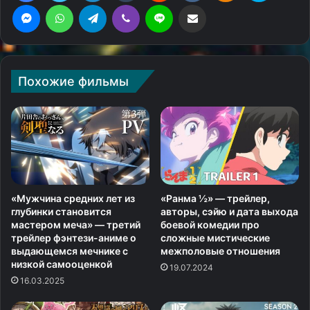
Messenger
WhatsApp
Telegram
Viber
Line
Поделиться через электронную почту
Похожие фильмы
«Мужчина средних лет из
«Ранма ½» — трейлер,
глубинки становится
авторы, сэйю и дата выхода
мастером меча» — третий
боевой комедии про
трейлер фэнтези-аниме о
сложные мистические
выдающемся мечнике с
межполовые отношения
низкой самооценкой
19.07.2024
16.03.2025