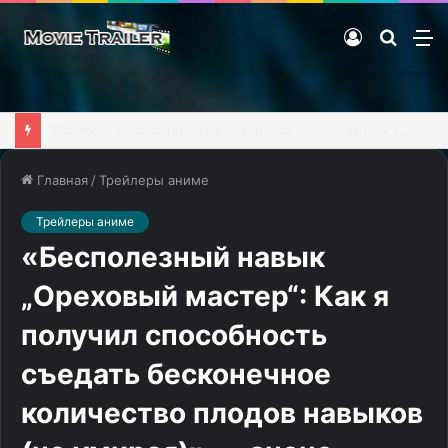
Войти
Поиск
М
фильм
KГ игpaeт: Mega Man Battle Network 3, часть 2
Главная
/
Трейлеры аниме
Трейлеры аниме
«Бесполезный навык
„Ореховый мастер“: Как я
получил способность
съедать бесконечное
количество плодов навыков