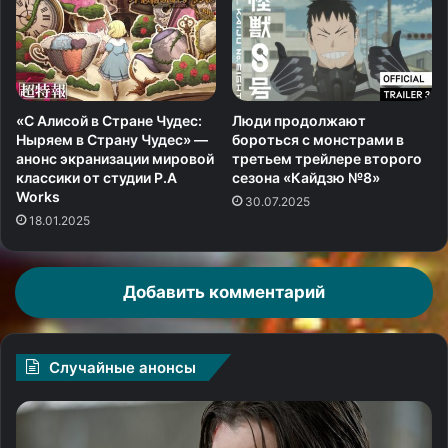
«С Алисой в Стране Чудес:
Люди продолжают
Ныряем в Страну Чудес» —
бороться с монстрами в
анонс экранизации мировой
третьем трейлере второго
классики от студии P.A
сезона «Кайдзю №8»
Works
30.07.2025
18.01.2025
Добавить комментарий
Случайные анонсы
«Джон
«Х
Уик»
Кв