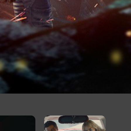
Партнёры
Джон
по
Хэмм
эмоциональному
мчится