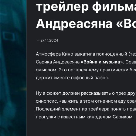
трейлер фильм
в
Джоша
18.09.2024
новом
Бролина
Криминальная
21.05.2024
ролике
в
Андреасяна «В
Дэдпул и Росомаха занимаются
Динклэйджа и
трейлере
непотребством в новом ролике
в трейлере ко
комедии
«Братья»
27.11.2024
Атмосфера Кино выкатила полноценный (те
Сарика Андреасяна
«Война и музыка»
. Соз
смыслом. Это по-прежнему практически бе
держит вместе пафосный пафос.
Ну а сюжет должен рассказывать о трёх дру
синопсис, «выжить в этом огненном аду ср
Последний элемент из трейлера понять пра
прогулки с известным киноделом Сариком: