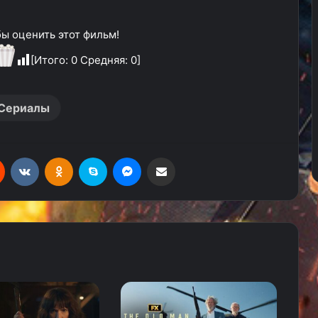
ы оценить этот фильм!
[Итого:
0
Средняя:
0
]
Сериалы
Reddit
Вконтакте
Одноклассники
Skype
Messenger
Поделиться через электронную почту