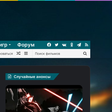
игр
Форум
Facebook
Twitter
vk.com
Одноклассники
Telegram
RSS
Случайный
Sidebar
Поиск
роваться
фильм
фильмов
Случайные анонсы
Новое
КГ
аниме
играет:
по
Xenoblade
«Звёздным
Chronicles
войнам»:
Definitive