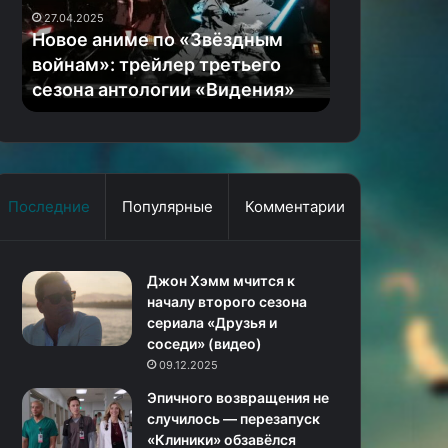
трейлер
Edition,
27.04.2025
третьего
часть
Новое аниме по «Звёздным
06.04.2024
сезона
6
войнам»: трейлер третьего
КГ играет: 
антологии
сезона антологии «Видения»
Definitive E
«Видения»
Последние
Популярные
Комментарии
Джон Хэмм мчится к
началу второго сезона
сериала «Друзья и
соседи» (видео)
09.12.2025
Эпичного возвращения не
случилось — перезапуск
«Клиники» обзавёлся