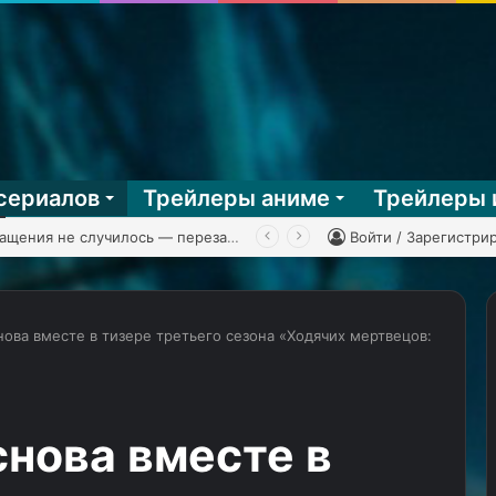
сериалов
Трейлеры аниме
Трейлеры 
 Man Battle Network 3, часть 2
Войти / Зарегистри
нова вместе в тизере третьего сезона «Ходячих мертвецов:
Адам
Драйвер
и
снова вместе в
трейлер
«Мегалополиса»