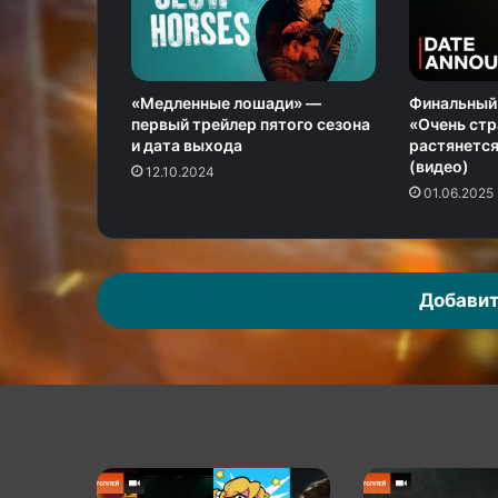
«Медленные лошади» —
Финальный 
первый трейлер пятого сезона
«Очень стр
и дата выхода
растянется
(видео)
12.10.2024
01.06.2025
Добавит
КГ
КГ