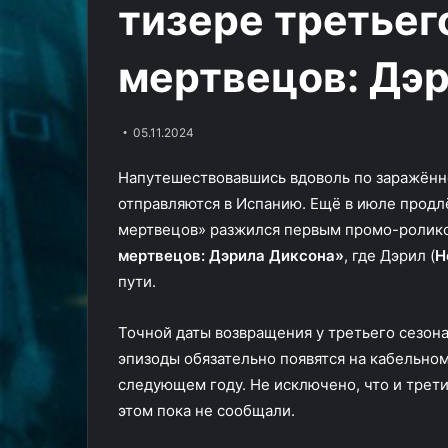
тизере третьег
получил
162
30.05.2025
трейлер
Третий сезон аниме «Тебе,
07.08.2025
мертвецов: Дэ
бессмертный» получил
КГ играет: Иг
трейлер
162
05.11.2024
Напутешествовавшись вдоволь по заражённ
отправляются в Испанию. Ещё в июле продл
мертвецов» разжился первым промо-ролико
мертвецов: Дэрила Диксона»
, где Дэрил (
Н
пути.
Точной даты возвращения у третьего сезона
эпизоды обязательно появятся на кабельно
следующем году. Не исключено, что и трети
этом пока не сообщали.