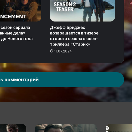
сезон сериала
Джефф Бриджес
анные дела»
возвращается в тизере
 до Нового года
второго сезона экшен-
триллера «Старик»
11.07.2024
ь комментарий
Нацист
Пеннивайз