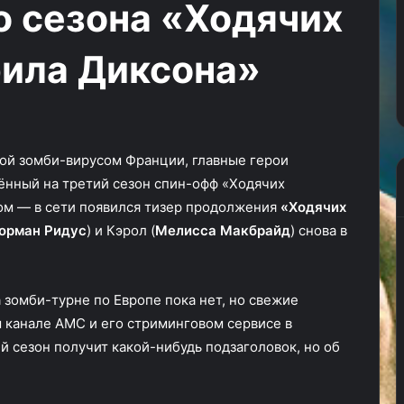
о сезона «Ходячих
пытаются
21.08.2024
убедить
Адам Драйвер и трейлер
не
рила Диксона»
ровой коллаж №
«Мегалополиса» пытаются
верить
убедить не верить критикам
критикам
ой зомби-вирусом Франции, главные герои
ённый на третий сезон спин-офф «Ходячих
м — в сети появился тизер продолжения
«Ходячих
орман Ридус
) и Кэрол (
Мелисса Макбрайд
) снова в
 зомби-турне по Европе пока нет, но свежие
м канале AMC и его стриминговом сервисе в
й сезон получит какой-нибудь подзаголовок, но об