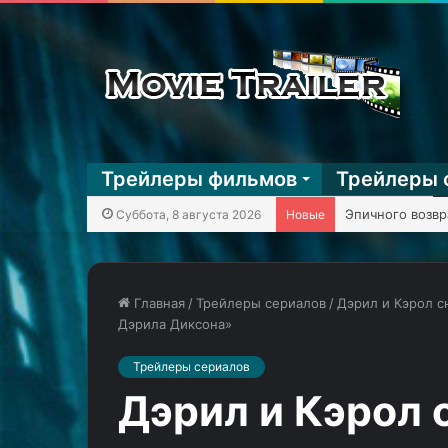
Трейлеры фильмов
Трейлеры 
KГ игpaeт: Mega
Суббота, 8 августа 2026
Новые
Главная
/
Трейлеры сериалов
/
Дэрил и Кэрол с
Дэрила Диксона»
Третий
КГ
Трейлеры сериалов
сезон
играет:
аниме
Игровой
Дэрил и Кэрол 
Тебе,
коллаж
бессмертный»
№