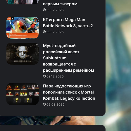
первым тизером
09.12.2025
KГ игpaeт: Mega Man
Battle Network 3, часть 2
09.12.2025
Myst-подобный
российский квест
Sublustrum
возвращается с
расширенным ремейком
09.12.2025
Пара недостающих игр
пополнила список Mortal
Kombat: Legacy Kollection
03.09.2025