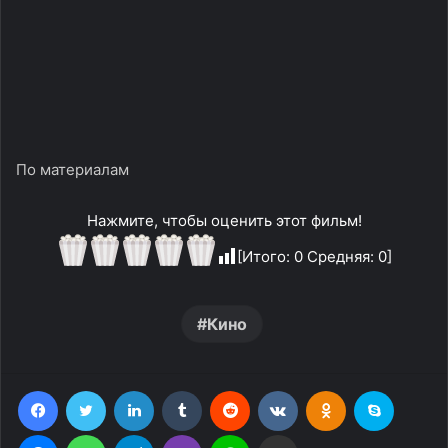
По материалам
Нажмите, чтобы оценить этот фильм!
[Итого:
0
Средняя:
0
]
Кино
Facebook
Twitter
LinkedIn
Tumblr
Reddit
Вконтакте
Одноклассники
Skype
Messenger
WhatsApp
Telegram
Viber
Line
Поделиться через электронную почту