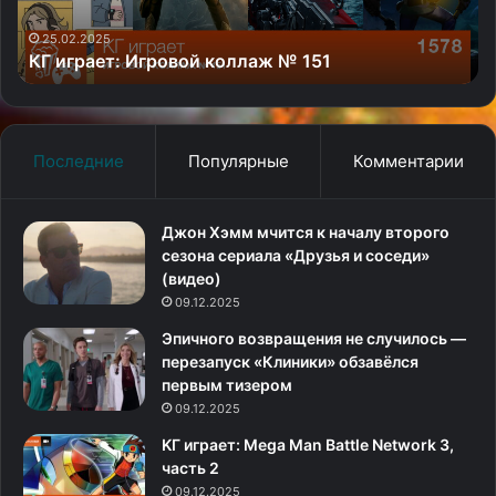
мн
яз
25.02.2025
КГ играет: Игровой коллаж № 151
в
пе
ти
Последние
Популярные
Комментарии
Джон Хэмм мчится к началу второго
сезона сериала «Друзья и соседи»
(видео)
09.12.2025
Эпичного возвращения не случилось —
перезапуск «Клиники» обзавёлся
первым тизером
09.12.2025
KГ игpaeт: Mega Man Battle Network 3,
часть 2
09.12.2025