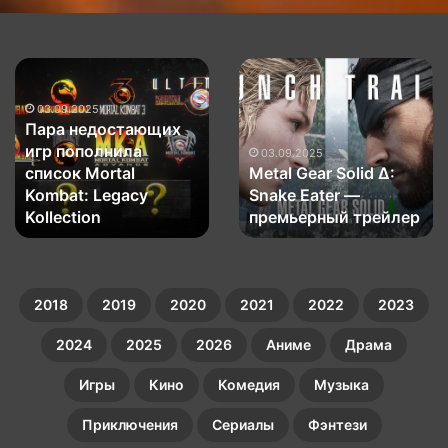
Пара
Metal
недостающих
Gear
игр
Solid
03.09.2025
Пара недостающих
пополнила
Δ:
игр пополнила
список
Snake
03.09.2025
список Mortal
Metal Gear Solid Δ:
Mortal
Eater
Kombat:
Kombat: Legacy
—
Snake Eater —
Legacy
премьерный
Kollection
премьерный трейлер
Kollection
трейлер
2018
2019
2020
2021
2022
2023
2024
2025
2026
Аниме
Драма
Игры
Кино
Комедия
Музыка
Приключения
Сериалы
Фэнтези