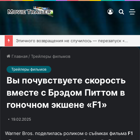
Войти
Поиск
М
фильм
Эпичного возвращения не случилось — перезапуск «Клиники» обзавёлся первым тизером
Главная
/
Трейлеры фильмов
Трейлеры фильмов
Вы почувствуете скорость
вместе с Брэдом Питтом в
гоночном экшене «F1»
19.02.2025
Warner Bros. поделилась роликом о съёмках фильма
F1