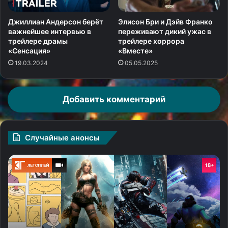
Джиллиан Андерсон берёт
Элисон Бри и Дэйв Франко
важнейшее интервью в
переживают дикий ужас в
трейлере драмы
трейлере хоррора
«Сенсация»
«Вместе»
19.03.2024
05.05.2025
Добавить комментарий
Случайные анонсы
КГ
«В
играет:
вс
Игровой
м
коллаж
зв
№
и
151
го
на