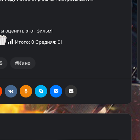
ы оценить этот фильм!
[Итого:
0
Средняя:
0
]
5
Кино
Reddit
Вконтакте
Одноклассники
Skype
Messenger
Поделиться через электронную почту