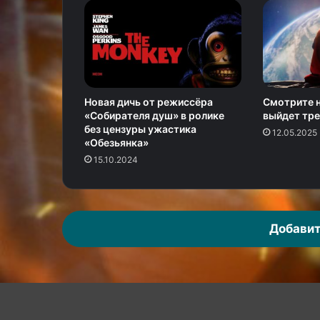
Новая дичь от режиссёра
Смотрите н
«Собирателя душ» в ролике
выйдет тр
без цензуры ужастика
12.05.2025
«Обезьянка»
15.10.2024
Добавит