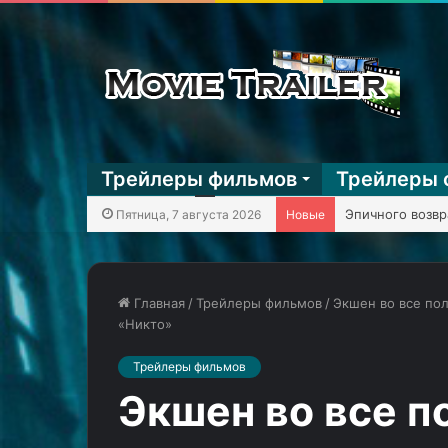
Трейлеры фильмов
Трейлеры 
KГ игpaeт: Mega
Пятница, 7 августа 2026
Новые
Главная
/
Трейлеры фильмов
/
Экшен во все по
«Никто»
Дев
Кровавые
Трейлеры фильмов
Патель
разборки
разносит
в
Экшен во все п
врагов
столице
в
—
27.11.2024