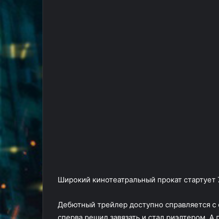
Широкий кинотеатральный прокат стартует 7
Дебютный трейлер доступно справляется с
сперва решил завязать и стал риэлтером. А 