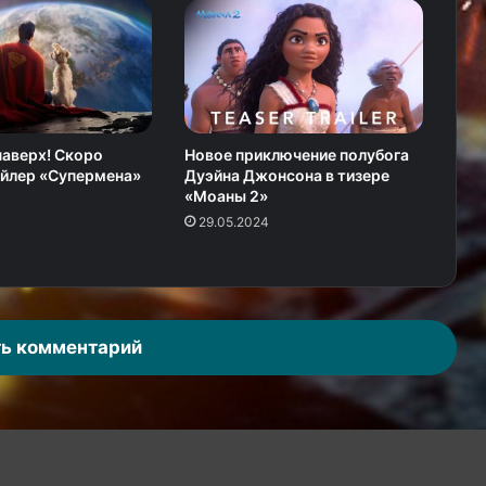
аверх! Скоро
Новое приключение полубога
ейлер «Супермена»
Дуэйна Джонсона в тизере
«Моаны 2»
29.05.2024
ь комментарий