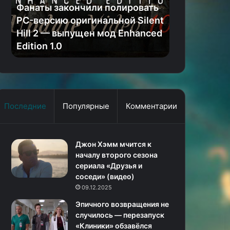
оригинальной
спустя»
Фанаты закончили полировать
08.12.2024
Silent
показывает
PC-версию оригинальной Silent
Тизер зомб
Hill
первые
Hill 2 — выпущен мод Enhanced
спустя» по
2
кадры
Edition 1.0
кадры бедс
—
бедствия
выпущен
мод
Enhanced
Edition
1.0
Последние
Популярные
Комментарии
Джон Хэмм мчится к
началу второго сезона
сериала «Друзья и
соседи» (видео)
09.12.2025
Эпичного возвращения не
случилось — перезапуск
«Клиники» обзавёлся