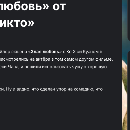
любовь» от
свой
орки в столице
первый
 третьего
04.09.2024
тизер
икто»
Лондона» Гарета
«Чужой: Земля» Ноя Хоули
показал свой первый тизер
рейлер экшена
«Злая любовь»
с Ке Хюи Куаном в
насмотрелись на актёра в том самом другом фильме,
еки Чана, и решили использовать чужую хорошую
и. Ну и видно, что сделан упор на комедию, что