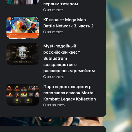
первым тизером
09.12.2025
KГ игpaeт: Mega Man
Battle Network 3, часть 2
09.12.2025
Myst-подобный
российский квест
Sublustrum
возвращается с
расширенным ремейком
09.12.2025
Пара недостающих игр
пополнила список Mortal
Kombat: Legacy Kollection
03.09.2025