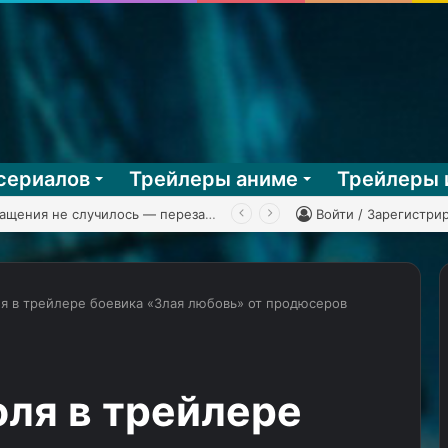
сериалов
Трейлеры аниме
Трейлеры 
 Man Battle Network 3, часть 2
Войти / Зарегистри
ля в трейлере боевика «Злая любовь» от продюсеров
«Чужой:
Земля»
Ноя
оля в трейлере
Хоули
показал