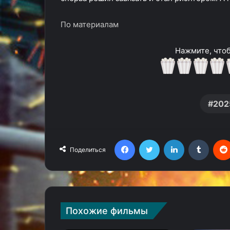
По материалам
Нажмите, чтоб
202
Facebook
Twitter
LinkedIn
Tumblr
Поделиться
Похожие фильмы