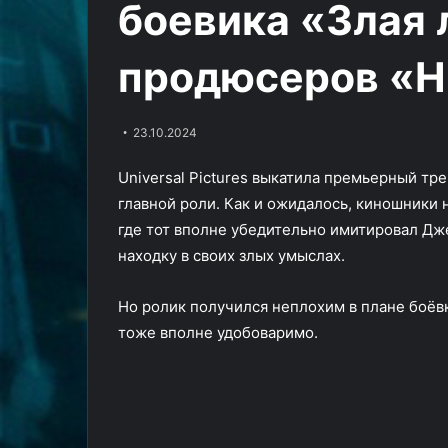
боевика «Злая 
новом
вышел
Кровавые разб
21.03.2024
экшен-
тизер
Дев Патель разносит врагов в
— вышел тизер
трейлере
третьего
продюсеров «Н
новом экшен-трейлере
сезона «Банд 
«Манкимэна»
сезона
«Манкимэна»
Эванса
«Банд
Лондона»
Гарета
23.10.2024
Эванса
Universal Pictures выкатила премьерный т
главной роли. Как и ожидалось, киношники 
где тот вполне убедительно имитировал Дж
находку в своих злых умыслах.
Но ролик получился неплохим в плане боёвк
тоже вполне удобоваримо.