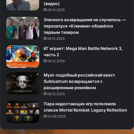
(видео)
09.12.2025
Эпичного возвращения не случилось —
перезапуск «Клиники» обзавёлся
первым тизером
09.12.2025
KГ игpaeт: Mega Man Battle Network 3,
часть 2
09.12.2025
Myst-подобный российский квест
Sublustrum возвращается с
расширенным ремейком
09.12.2025
Пара недостающих игр пополнила
список Mortal Kombat: Legacy Kollection
03.09.2025