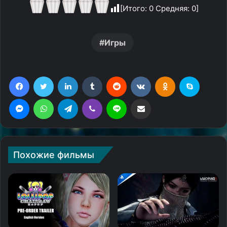
[Итого:
0
Средняя:
0
]
Игры
Facebook
Twitter
LinkedIn
Tumblr
Reddit
Вконтакте
Одноклассники
Skype
Messenger
WhatsApp
Telegram
Viber
Line
Поделиться через электронную почту
Похожие фильмы