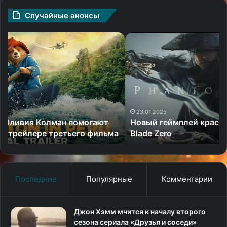
Случайные анонсы
Новый
КГ
геймплей
иг
красивого
Xe
слэшера
Ch
Phantom
Fu
Blade
Co
Zero
23.01.2025
Новый геймплей красивого слэшера Phantom
а
Blade Zero
Последние
Популярные
Комментарии
Джон Хэмм мчится к началу второго
сезона сериала «Друзья и соседи»