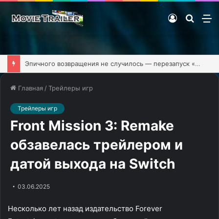
Войти
Поиск
М
фильм
Эпичного возвращения не случилось — перезапуск «Клиники» обзавёлся первым тизером
Главная
/
Трейлеры игр
Трейлеры игр
Front Mission 3: Remake
обзавелась трейлером и
датой выхода на Switch
03.06.2025
Несколько лет назад издательство Forever