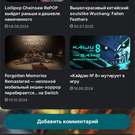
Lollipop Chainsaw RePOP
Вышел красивый китайский
выйдет раньше и дешевле
soulslike Wuchang: Fallen
намеченного
Feathers
08.08.2024
30.07.2025
Forgotten Memories
«Кайдзю № 8» мутирует в
Remastered — неплохой
игру
мобильный экшен-хоррор
16.06.2024
перебирается… на Switch
15.10.2024
Добавить комментарий