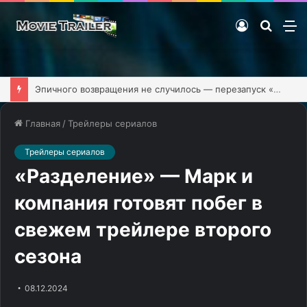
Войти
Поиск
М
фильм
Эпичного возвращения не случилось — перезапуск «Клиники» обзавёлся первым тизером
Главная
/
Трейлеры сериалов
Трейлеры сериалов
«Разделение» — Марк и
компания готовят побег в
свежем трейлере второго
сезона
08.12.2024