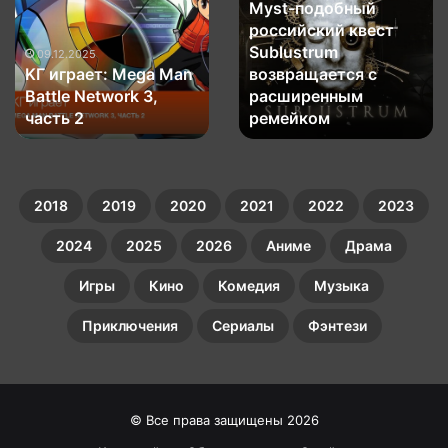
добный
игр
Solid
03.09.2025
ий квест
Пара недостающих
пополнила
Δ:
um
игр пополнила
список
Snake
03.09.2025
ется с
список Mortal
Metal Gear
я
Mortal
Eater
нным
Kombat:
Kombat: Legacy
—
Snake Eat
м
Legacy
премьерный
м
Kollection
премьерн
Kollection
трейлер
2018
2019
2020
2021
2022
2023
2024
2025
2026
Аниме
Драма
Игры
Кино
Комедия
Музыка
Приключения
Сериалы
Фэнтези
© Все права защищены 2026