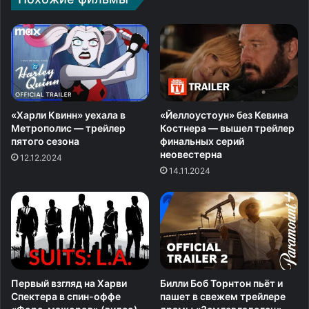
«Харли Квинн» уехала в
«Йеллоустоун» без Кевина
Метрополис — трейлер
Костнера — вышел трейлер
пятого сезона
финальных серий
неовестерна
12.12.2024
14.11.2024
Первый взгляд на Харви
Билли Боб Торнтон пьёт и
Спектера в спин-оффе
пашет в свежем трейлере