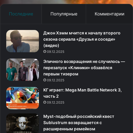
Последние
Популярные
Комментарии
Джон Хэмм мчится к началу второго
сезона сериала «Друзья и соседи»
(видео)
09.12.2025
Эпичного возвращения не случилось —
перезапуск «Клиники» обзавёлся
первым тизером
09.12.2025
KГ игpaeт: Mega Man Battle Network 3,
часть 2
09.12.2025
Myst-подобный российский квест
Sublustrum возвращается с
расширенным ремейком