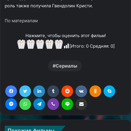
роль также получила Гвендолин Кристи.
По материалам
Нажмите, чтобы оценить этот фильм!
[Итого:
0
Средняя:
0
]
Сериалы
Facebook
Twitter
LinkedIn
Tumblr
Reddit
Вконтакте
Одноклассники
Skype
Messenger
WhatsApp
Telegram
Viber
Line
Поделиться через электронную почту
Похожие фильмы