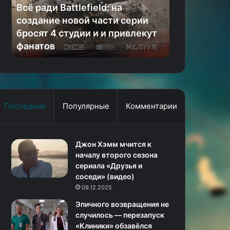
новой
выхода
Всё ради Battlefield: на
дата выход
части
и
создание новой части серии
подробност
серии
прочие
бросят 4 студии и и привлекут
брутальну
бросят
подробности
фанатов
школоту
4
сериала
студии
про
и
брутальную
и
демоническую
привлекут
школоту
фанатов
Последние
Популярные
Комментарии
Джон Хэмм мчится к
началу второго сезона
сериала «Друзья и
соседи» (видео)
09.12.2025
Эпичного возвращения не
случилось — перезапуск
«Клиники» обзавёлся