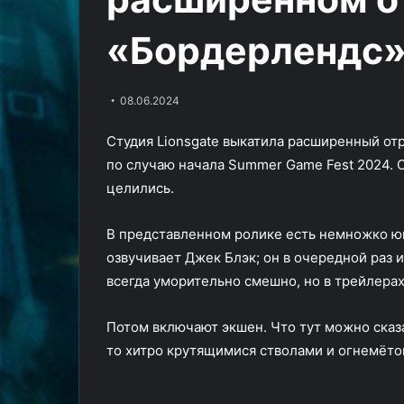
f
«‎Ресторан»‎
26.02.2025
Goo
«Война миров:
«Бордерлендс
30.07.2024
2
Релиз близко: новый трейлер
демонстрирует
World of Goo 2
«‎Ресторан»‎
08.06.2024
Студия Lionsgate выкатила расширенный от
по случаю начала Summer Game Fest 2024. С
целились.
В представленном ролике есть немножко юм
озвучивает Джек Блэк; он в очередной раз 
всегда уморительно смешно, но в трейлерах
Потом включают экшен. Что тут можно сказ
то хитро крутящимися стволами и огнемёто