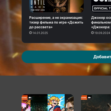
Расширение, а не экранизация:
Джокер ос
тизер фильма по игре «Дожить
финальном
до рассвета»
«Джокера: 
14.01.2025
19.09.2024
Добавит
КГ
КГ
играет:
играет:
Игровой
Black