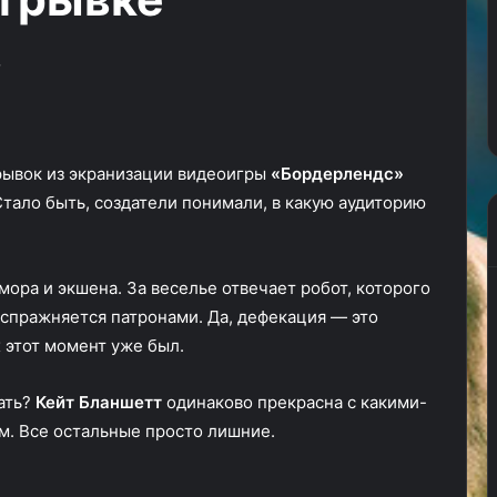
игра
VED
 Сибирь»
»
27.11.2024
 катсцену
Вышла красивая и необычная
ролевая игра VED
рывок из экранизации видеоигры
«Бордерлендс»
тало быть, создатели понимали, в какую аудиторию
ора и экшена. За веселье отвечает робот, которого
испражняется патронами. Да, дефекация — это
 этот момент уже был.
ать?
Кейт Бланшетт
одинаково прекрасна с какими-
м. Все остальные просто лишние.