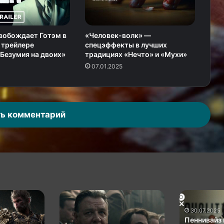
вобождает Готэм в
«Человек-волк» —
 трейлере
спецэффекты в лучших
Безумия на двоих»
традициях «Нечто» и «Мухи»
07.01.2025
ь комментарий
Нацист
Пеннивайз
Рассел
не
30.07.2025
Кроу
даёт
Пеннивайз 