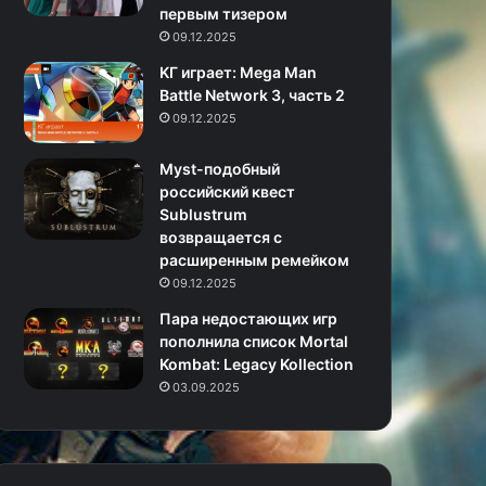
первым тизером
09.12.2025
KГ игpaeт: Mega Man
Battle Network 3, часть 2
09.12.2025
Myst-подобный
российский квест
Sublustrum
возвращается с
расширенным ремейком
09.12.2025
Пара недостающих игр
пополнила список Mortal
Kombat: Legacy Kollection
03.09.2025