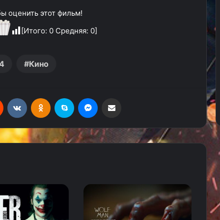
ы оценить этот фильм!
[Итого:
0
Средняя:
0
]
4
Кино
Reddit
Вконтакте
Одноклассники
Skype
Messenger
Поделиться через электронную почту