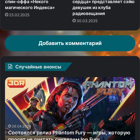
спин-оффа «Некого
сердца» представляет сэйю
магического Индекса»
девушек из клуба
радиовещания
23.02.2025
30.03.2025
Добавить комментарий
Случайные анонсы
Прогулки
По
с
ха
динозаврами
и
и
Ле
Скарлетт
Ди
Йоханссон
в
в
тр
26.05.2025
Прогулки с динозаврами и Скарлетт Йоханссон
новом
тр
ю
в новом трейлере «Мира Юрского периода:
трейлере
«Б
Возрождение»
«Мира
за