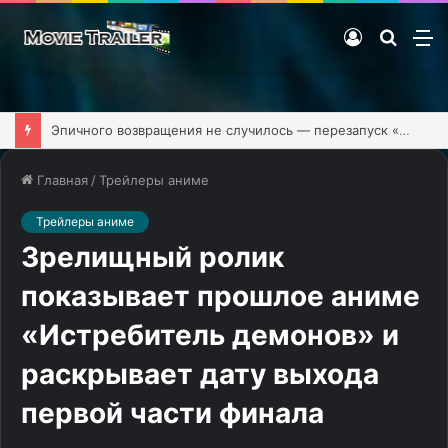
Войти
Поиск
М
фильм
Эпичного возвращения не случилось — перезапуск «Клиники» обзавёлся первым тизером
Главная
/
Трейлеры аниме
Трейлеры аниме
Зрелищный ролик
показывает прошлое аниме
«Истребитель демонов» и
раскрывает дату выхода
первой части финала