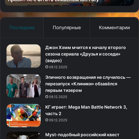
Юрского
би
периода:
Возрождение»
Последние
Популярные
Комментарии
Джон Хэмм мчится к началу второго
сезона сериала «Друзья и соседи»
(видео)
09.12.2025
Эпичного возвращения не случилось —
перезапуск «Клиники» обзавёлся
первым тизером
09.12.2025
KГ игpaeт: Mega Man Battle Network 3,
часть 2
09.12.2025
Myst-подобный российский квест