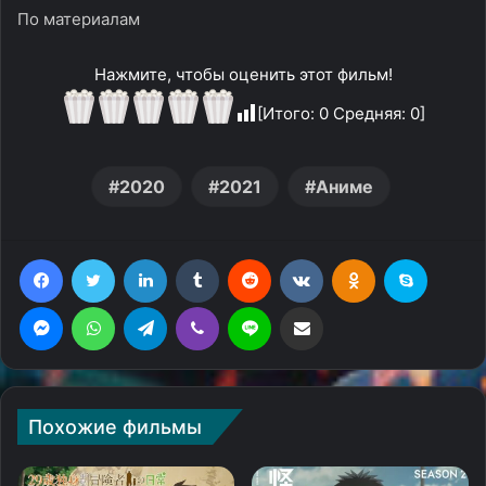
По материалам
Нажмите, чтобы оценить этот фильм!
[Итого:
0
Средняя:
0
]
2020
2021
Аниме
Facebook
Twitter
LinkedIn
Tumblr
Reddit
Вконтакте
Одноклассники
Skype
Messenger
WhatsApp
Telegram
Viber
Line
Поделиться через электронную почту
Похожие фильмы