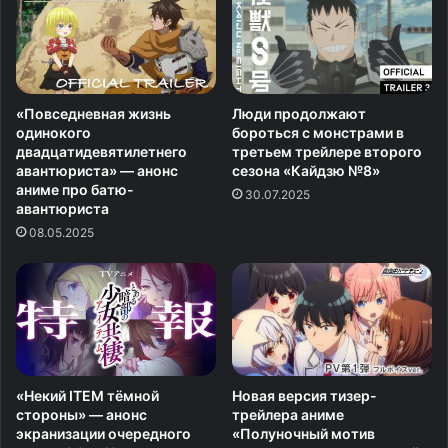
«Повседневная жизнь
Люди продолжают
одинокого
бороться с монстрами в
двадцатидевятилетнего
третьем трейлере второго
авантюриста» — анонс
сезона «Кайдзю №8»
аниме про батю-
30.07.2025
авантюриста
08.05.2025
«Некий ITEM тёмной
Новая версия тизер-
стороны» — анонс
трейлера аниме
экранизации очередного
«Полуночный мотив