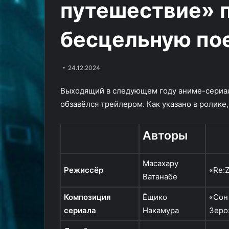
путешествие» 
артритом
магию
10.12.2024
19.10.2024
в
анимации
Кристоф Вальц играет киллера
«Властелин ко
трейлере
(видео)
бесцельную по
с артритом в трейлере экшен-
рохирримов» п
экшен-
комедии «Старичок»
анимации (вид
комедии
«Старичок»
24.12.2024
Выходящий в следующем году аниме-сериа
обзавёлся трейлером. Как указано в ролике,
Авторы
Масахару
Режиссёр
«Re:
Ватанабе
Композиция
Ёщико
«Сон
сериала
Накамура
Зеро