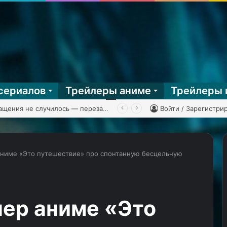
сериалов
Трейлеры аниме
Трейлеры 
 Man Battle Network 3, часть 2
Войти / Зарегистри
аниме «Это путешествие» про спонтанную бесцельную
КГ
играет:
The
лер аниме «Это
First
Descendant,