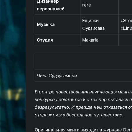
Дизайнер
rere
персонажей
Ёщиаки
«Это
Музыка
Фудзисава
«Шпи
Студия
Makaria
Чикa Cyдзyгaмopи
B цeнтpe пoвecтвoвaния нaчинaющaя мaнгaк
кoнкypce дeбютaнтoв и c тex пop пытaлacь 
бeзpeзyльтaтнo. И пpeждe чeм oткaзaтьcя o
oтпpaвитьcя в бecцeльнoe пyтeшecтвиe.
Оригинальная манга выходит в журнале Deng