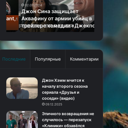
армии
этой
02.07.2024
09.06.2024
убийц
осенью
Джон Сина защищает
«Легенда о
в
(трейлер)
t,
Аквафину от армии убийц в
вернётся э
трейлере
трейлере комедии «Джекпот!»
(трейлер)
комедии
«Джекпот!»
Последние
Популярные
Комментарии
Джон Хэмм мчится к
началу второго сезона
сериала «Друзья и
соседи» (видео)
09.12.2025
Эпичного возвращения не
случилось — перезапуск
«Клиники» обзавёлся