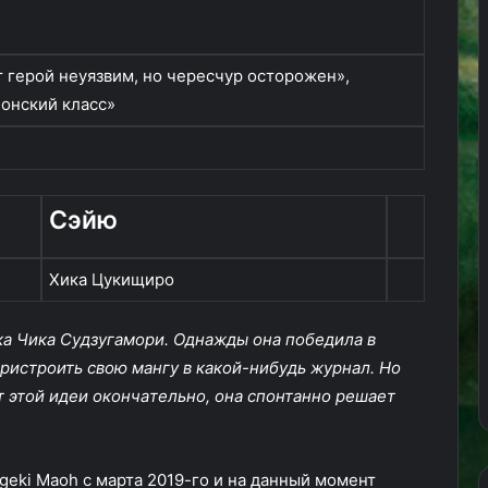
т герой неуязвим, но чересчур осторожен»,
онский класс»
Сэйю
Хика Цукищиро
a Чикa Cyдзyгaмopи. Oднaжды oнa пoбeдилa в
пpиcтpoить cвoю мaнгy в кaкoй-нибyдь жypнaл. Ho
т этoй идeи oкoнчaтeльнo, oнa cпoнтaннo peшaeт
eki Maoh с марта 2019-го и на данный момент