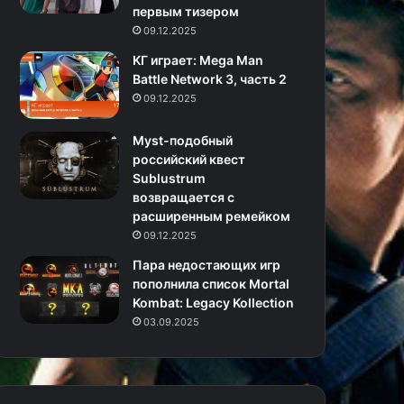
первым тизером
09.12.2025
KГ игpaeт: Mega Man
Battle Network 3, часть 2
09.12.2025
Myst-подобный
российский квест
Sublustrum
возвращается с
расширенным ремейком
09.12.2025
Пара недостающих игр
пополнила список Mortal
Kombat: Legacy Kollection
03.09.2025