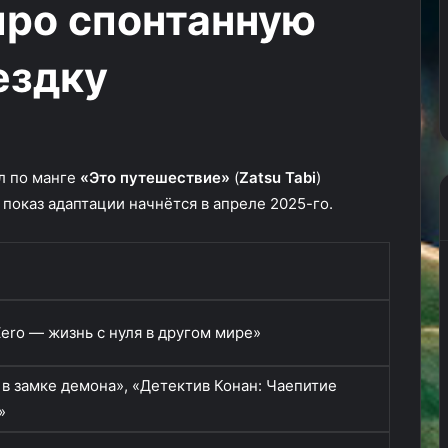
про спонтанную
часть
4
лец: Война
05.02.2025
ездку
оказал магию
КГ играет: The First Descendan
ео)
часть 4
л по манге
«Это путешествие»
(
Zatsu Tabi
)
 показ адаптации начнётся в апреле 2025-го.
Zero — жизнь с нуля в другом мире»
 в замке демона», «Детектив Конан: Чаепитие
»