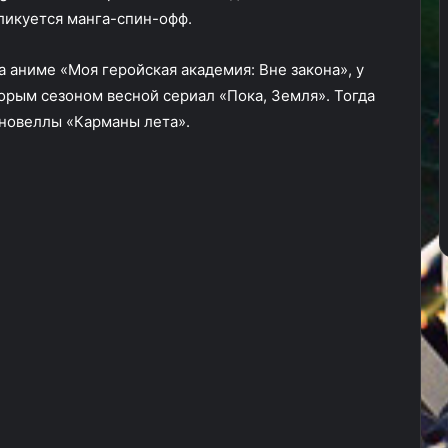
бликуется манга-спин-офф.
а аниме «Моя геройская академия: Вне закона», у
торым сезоном весной сериал «Пока, Земля». Тогда
 новеллы «Карманы лета».