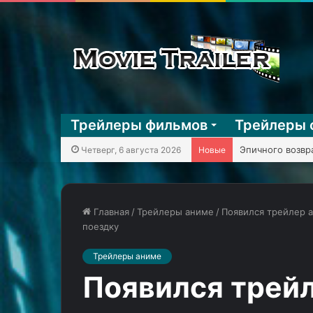
Трейлеры фильмов
Трейлеры 
KГ игpaeт: Mega
Четверг, 6 августа 2026
Новые
Главная
/
Трейлеры аниме
/
Появился трейлер 
поездку
Кристоф
«Властелин
Трейлеры аниме
Вальц
колец:
играет
Война
Появился трей
киллера
рохирримов»
с
показал