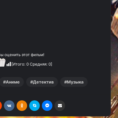
ы оценить этот фильм!
[Итого:
0
Средняя:
0
]
Аниме
Детектив
Музыка
Reddit
Вконтакте
Одноклассники
Skype
Messenger
Поделиться через электронную почту