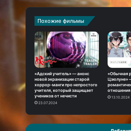
Похожие фильмы
«Адский учитель» — анонс
«Обычная 
новой экранизации старой
Цзюлуне» 
хоррор-манги про непростого
романтичес
учителя, который защищает
отношения
учеников от нечисти
13.10.2024
23.07.2024